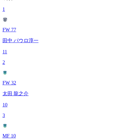
1
FW 77
田中 パウロ淳一
11
2
FW 32
太田 龍之介
10
3
MF 10