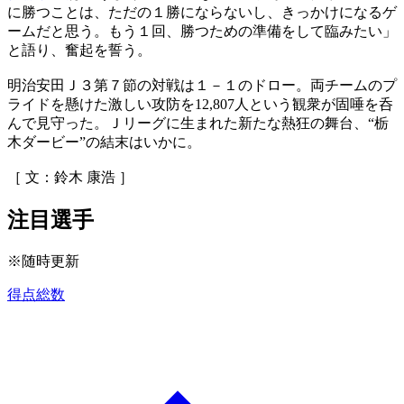
に勝つことは、ただの１勝にならないし、きっかけになるゲ
ームだと思う。もう１回、勝つための準備をして臨みたい」
と語り、奮起を誓う。
明治安田Ｊ３第７節の対戦は１－１のドロー。両チームのプ
ライドを懸けた激しい攻防を12,807人という観衆が固唾を呑
んで見守った。Ｊリーグに生まれた新たな熱狂の舞台、“栃
木ダービー”の結末はいかに。
［ 文：鈴木 康浩 ］
注目選手
※随時更新
得点総数