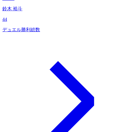
鈴木 裕斗
44
デュエル勝利総数