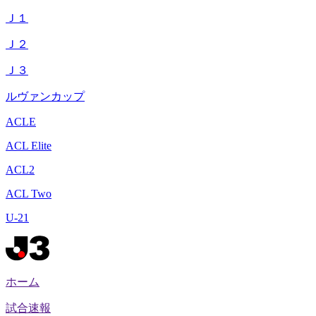
Ｊ１
Ｊ２
Ｊ３
ルヴァンカップ
ACLE
ACL Elite
ACL2
ACL Two
U-21
ホーム
試合速報