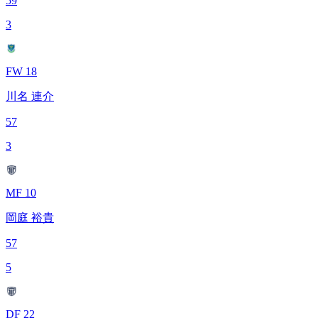
59
3
FW 18
川名 連介
57
3
MF 10
岡庭 裕貴
57
5
DF 22