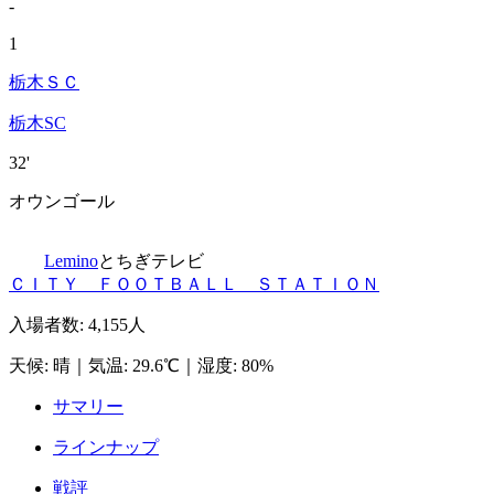
-
1
栃木ＳＣ
栃木SC
32'
オウンゴール
Lemino
とちぎテレビ
ＣＩＴＹ ＦＯＯＴＢＡＬＬ ＳＴＡＴＩＯＮ
入場者数
:
4,155人
天候
:
晴
｜
気温
:
29.6℃
｜
湿度
:
80%
サマリー
ラインナップ
戦評