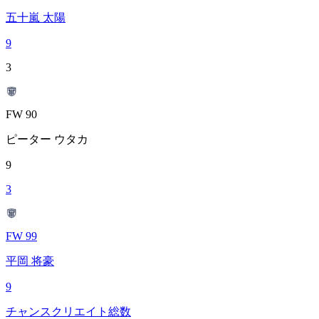
五十嵐 太陽
9
3
FW 90
ピーター ウタカ
9
3
FW 99
平岡 将豪
9
チャンスクリエイト総数