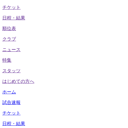
チケット
日程・結果
順位表
クラブ
ニュース
特集
スタッツ
はじめての方へ
ホーム
試合速報
チケット
日程・結果