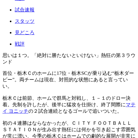
試合速報
スタッツ
見どころ
戦評
思いは１つ。「絶対に勝たないといけない」熱狂の第３ラウ
ンド
首位・栃木Ｃのホームに17位・栃木SCが乗り込む“栃木ダー
ビー”。両チームは現在、対照的な状態にあると言ってい
い。
栃木Ｃは前節、ホームで群馬と対戦し、１－１のドロー決
着。先制を許したが、後半に猛攻を仕掛け、終了間際に
マテ
イ ヨニッチ
の２試合連続となるゴールで追いついた。
初の４連勝はならなかったが、ＣＩＴＹ ＦＯＯＴＢＡＬＬ
ＳＴＡＴＩＯＮが生み出す熱狂には何かを引き起こす雰囲気
が常に漂い、今季の栃木Ｃはホームでの劇的な展開が非常に