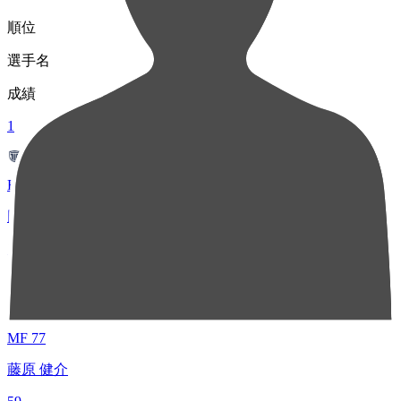
順位
選手名
成績
1
FW 77
田中 パウロ淳一
128
2
MF 77
藤原 健介