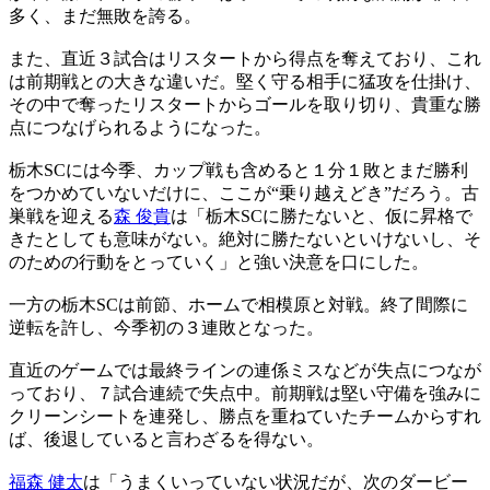
多く、まだ無敗を誇る。
また、直近３試合はリスタートから得点を奪えており、これ
は前期戦との大きな違いだ。堅く守る相手に猛攻を仕掛け、
その中で奪ったリスタートからゴールを取り切り、貴重な勝
点につなげられるようになった。
栃木SCには今季、カップ戦も含めると１分１敗とまだ勝利
をつかめていないだけに、ここが“乗り越えどき”だろう。古
巣戦を迎える
森 俊貴
は「栃木SCに勝たないと、仮に昇格で
きたとしても意味がない。絶対に勝たないといけないし、そ
のための行動をとっていく」と強い決意を口にした。
一方の栃木SCは前節、ホームで相模原と対戦。終了間際に
逆転を許し、今季初の３連敗となった。
直近のゲームでは最終ラインの連係ミスなどが失点につなが
っており、７試合連続で失点中。前期戦は堅い守備を強みに
クリーンシートを連発し、勝点を重ねていたチームからすれ
ば、後退していると言わざるを得ない。
福森 健太
は「うまくいっていない状況だが、次のダービー