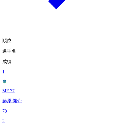
順位
選手名
成績
1
MF 77
藤原 健介
78
2