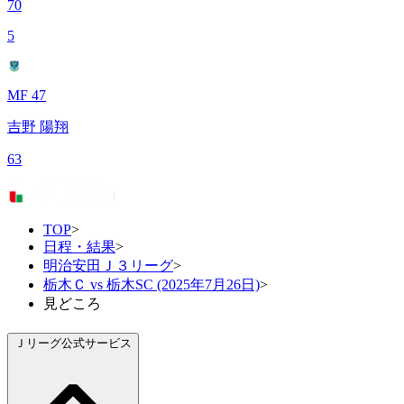
70
5
MF 47
吉野 陽翔
63
TOP
>
日程・結果
>
明治安田Ｊ３リーグ
>
栃木Ｃ vs 栃木SC (2025年7月26日)
>
見どころ
Ｊリーグ公式サービス