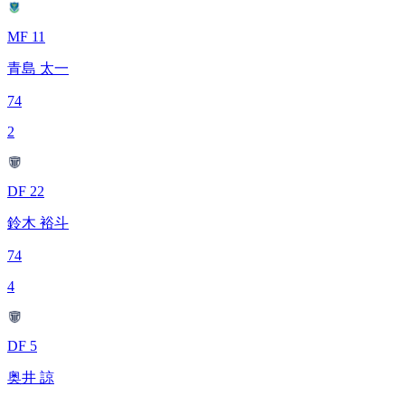
MF 11
青島 太一
74
2
DF 22
鈴木 裕斗
74
4
DF 5
奥井 諒