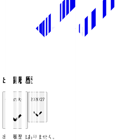
出場履歴
全ての大会
2026/27
出場履歴はありません。