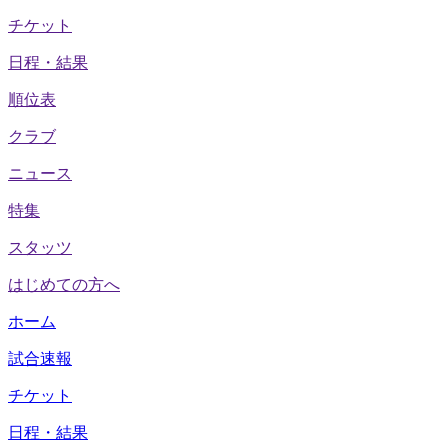
チケット
日程・結果
順位表
クラブ
ニュース
特集
スタッツ
はじめての方へ
ホーム
試合速報
チケット
日程・結果