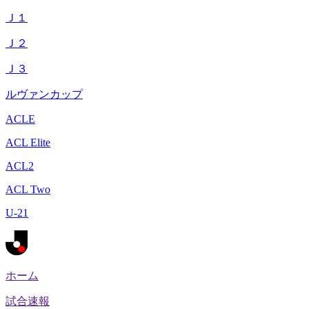
Ｊ１
Ｊ２
Ｊ３
ルヴァンカップ
ACLE
ACL Elite
ACL2
ACL Two
U-21
ホーム
試合速報