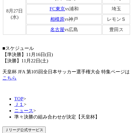
FC東京
vs浦和
埼玉
8月27日
(水)
相模原
vs神戸
レモンＳ
名古屋
vs広島
豊田ス
■スケジュール
【準決勝】11月16日(日)
【決勝】11月22日(土)
天皇杯 JFA 第105回全日本サッカー選手権大会 特集ページは
こちら
TOP
>
Ｊ１
>
ニュース
>
準々決勝の組み合わせが決定【天皇杯】
Ｊリーグ公式サービス