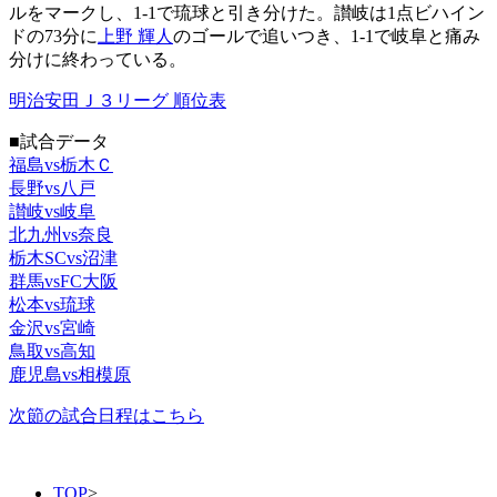
ルをマークし、1-1で琉球と引き分けた。讃岐は1点ビハイン
ドの73分に
上野 輝人
のゴールで追いつき、1-1で岐阜と痛み
分けに終わっている。
明治安田Ｊ３リーグ 順位表
■試合データ
福島vs栃木Ｃ
長野vs八戸
讃岐vs岐阜
北九州vs奈良
栃木SCvs沼津
群馬vsFC大阪
松本vs琉球
金沢vs宮崎
鳥取vs高知
鹿児島vs相模原
次節の試合日程はこちら
TOP
>