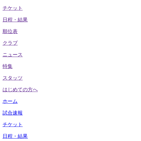
チケット
日程・結果
順位表
クラブ
ニュース
特集
スタッツ
はじめての方へ
ホーム
試合速報
チケット
日程・結果