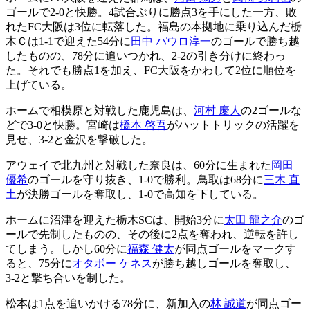
ゴールで2-0と快勝。4試合ぶりに勝点3を手にした一方、敗
れたFC大阪は3位に転落した。福島の本拠地に乗り込んだ栃
木Ｃは1-1で迎えた54分に
田中 パウロ淳一
のゴールで勝ち越
したものの、78分に追いつかれ、2-2の引き分けに終わっ
た。それでも勝点1を加え、FC大阪をかわして2位に順位を
上げている。
ホームで相模原と対戦した鹿児島は、
河村 慶人
の2ゴールな
どで3-0と快勝。宮崎は
橋本 啓吾
がハットトリックの活躍を
見せ、3-2と金沢を撃破した。
アウェイで北九州と対戦した奈良は、60分に生まれた
岡田
優希
のゴールを守り抜き、1-0で勝利。鳥取は68分に
三木 直
土
が決勝ゴールを奪取し、1-0で高知を下している。
ホームに沼津を迎えた栃木SCは、開始3分に
太田 龍之介
のゴ
ールで先制したものの、その後に2点を奪われ、逆転を許し
てしまう。しかし60分に
福森 健太
が同点ゴールをマークす
ると、75分に
オタボー ケネス
が勝ち越しゴールを奪取し、
3-2と撃ち合いを制した。
松本は1点を追いかける78分に、新加入の
林 誠道
が同点ゴー