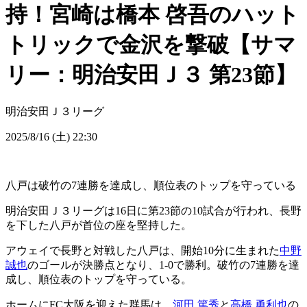
持！宮崎は橋本 啓吾のハット
トリックで金沢を撃破【サマ
リー：明治安田Ｊ３ 第23節】
明治安田Ｊ３リーグ
2025/8/16 (土) 22:30
八戸は破竹の7連勝を達成し、順位表のトップを守っている
明治安田Ｊ３リーグは16日に第23節の10試合が行われ、長野
を下した八戸が首位の座を堅持した。
アウェイで長野と対戦した八戸は、開始10分に生まれた
中野
誠也
のゴールが決勝点となり、1-0で勝利。破竹の7連勝を達
成し、順位表のトップを守っている。
ホームにFC大阪を迎えた群馬は、
河田 篤秀
と
高橋 勇利也
の