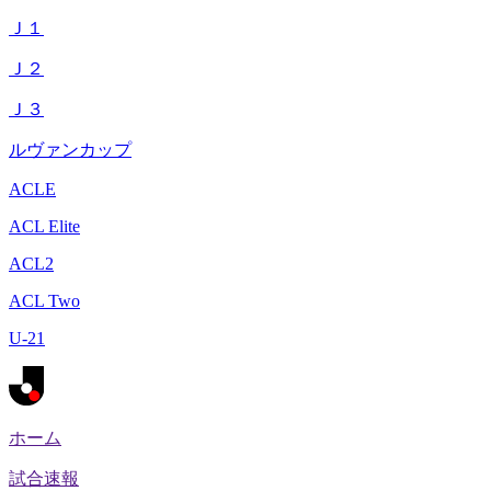
Ｊ１
Ｊ２
Ｊ３
ルヴァンカップ
ACLE
ACL Elite
ACL2
ACL Two
U-21
ホーム
試合速報