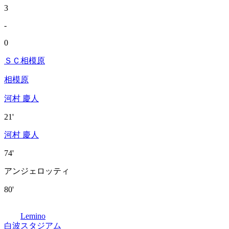
3
-
0
ＳＣ相模原
相模原
河村 慶人
21'
河村 慶人
74'
アンジェロッティ
80'
Lemino
白波スタジアム