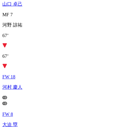
山口 卓己
MF 7
河野 諒祐
67’
67’
FW 18
河村 慶人
FW 8
大迫 塁