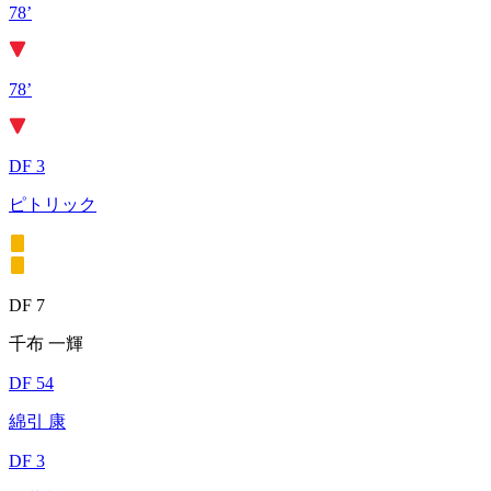
78’
78’
DF 3
ピトリック
DF 7
千布 一輝
DF 54
綿引 康
DF 3