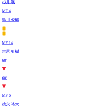
杉井 颯
MF 4
島川 俊郎
MF 14
吉尾 虹樹
60’
60’
MF 6
徳永 裕大