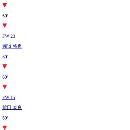
60’
FW 20
圓道 将良
60’
60’
FW 15
前田 泰良
60’