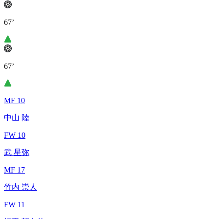
67’
67’
MF 10
中山 陸
FW 10
武 星弥
MF 17
竹内 崇人
FW 11