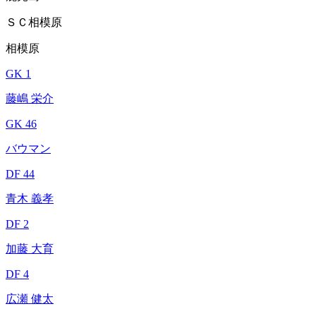
ＳＣ相模原
相模原
GK 1
藤嶋 栄介
GK 46
バウマン
DF 44
青木 義孝
DF 2
加藤 大育
DF 4
広瀬 健太