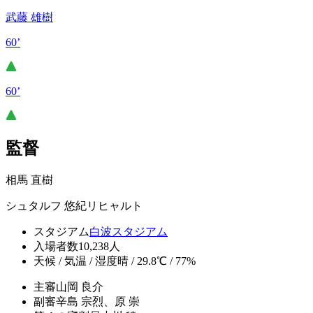
武藤 雄樹
60’
60’
監督
相馬 直樹
シュタルフ 悠紀リヒャルト
スタジアム
白波スタジアム
入場者数
10,238人
天候 / 気温 / 湿度
晴 / 29.8℃ / 77%
主審
山岡 良介
副審
辛島 宗烈、原 崇