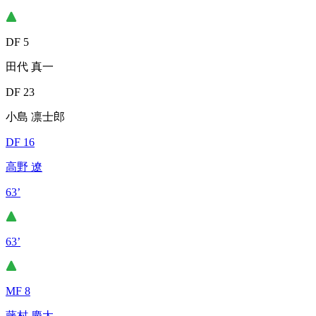
DF 5
田代 真一
DF 23
小島 凛士郎
DF 16
高野 遼
63’
63’
MF 8
藤村 慶太