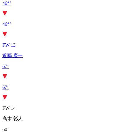
46*’
46*’
FW 13
近藤 慶一
67’
67’
FW 14
髙木 彰人
60’