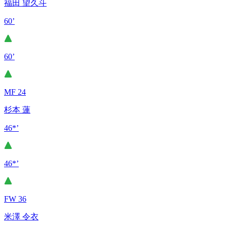
福田 望久斗
60’
60’
MF 24
杉本 蓮
46*’
46*’
FW 36
米澤 令衣