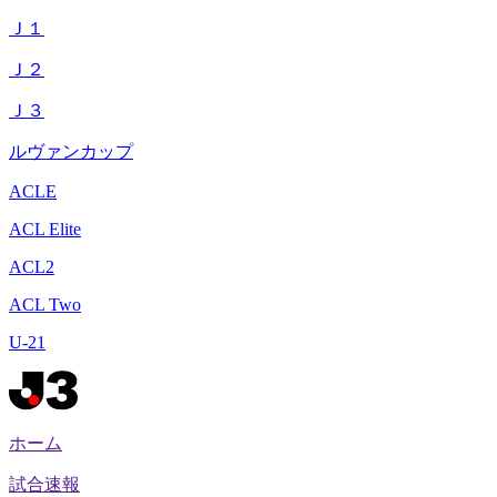
Ｊ１
Ｊ２
Ｊ３
ルヴァンカップ
ACLE
ACL Elite
ACL2
ACL Two
U-21
ホーム
試合速報