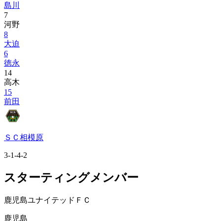
島川
7
河野
8
大迫
6
徳永
14
高木
15
前田
ＳＣ相模原
3-1-4-2
スターティングメンバー
鹿児島ユナイテッドＦＣ
鹿児島