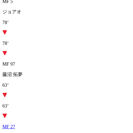
MF 5
ジョアオ
78’
78’
MF 97
藤沼 拓夢
63’
63’
MF 27