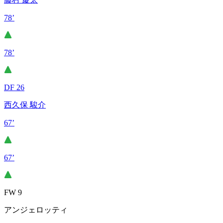
78’
78’
DF 26
西久保 駿介
67’
67’
FW 9
アンジェロッティ