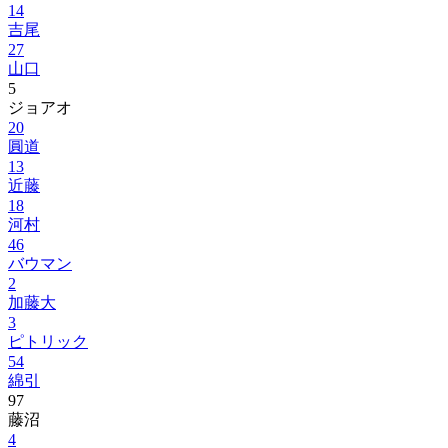
14
吉尾
27
山口
5
ジョアオ
20
圓道
13
近藤
18
河村
46
バウマン
2
加藤大
3
ピトリック
54
綿引
97
藤沼
4