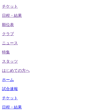
チケット
日程・結果
順位表
クラブ
ニュース
特集
スタッツ
はじめての方へ
ホーム
試合速報
チケット
日程・結果