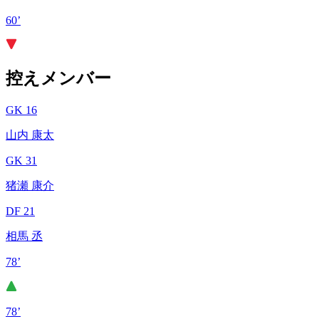
60’
控えメンバー
GK 16
山内 康太
GK 31
猪瀬 康介
DF 21
相馬 丞
78’
78’