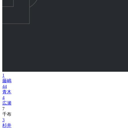
1
藤嶋
44
青木
4
広瀬
7
千布
3
杉井