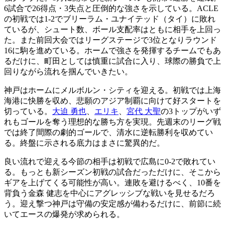
6試合で26得点・3失点と圧倒的な強さを示している。ACLE
の初戦では1-2でブリーラム・ユナイテッド（タイ）に敗れ
ているが、シュート数、ボール支配率はともに相手を上回っ
た。また前回大会ではリーグステージで3位となりラウンド
16に駒を進めている。ホームで強さを発揮するチームでもあ
るだけに、町田としては慎重に試合に入り、球際の勝負で上
回りながら流れを掴んでいきたい。
神戸はホームにメルボルン・シティを迎える。初戦では上海
海港に快勝を収め、悲願のアジア制覇に向けて好スタートを
切っている。
大迫 勇也
、
エリキ
、
宮代 大聖
の3トップがいず
れもゴールを奪う理想的な勝ち方を実現。先週末のリーグ戦
では終了間際の劇的ゴールで、清水に逆転勝利を収めてい
る。終盤に示される底力はまさに驚異的だ。
良い流れで迎える今節の相手は初戦で広島に0-2で敗れてい
る。もっとも新シーズン初戦の試合だっただけに、そこから
ギアを上げてくる可能性が高い。連敗を避けるべく、10番を
背負う金森 健志を中心にアグレッシブな戦いを見せるだろ
う。迎え撃つ神戸は守備の安定感が備わるだけに、前節に続
いてエースの爆発が求められる。