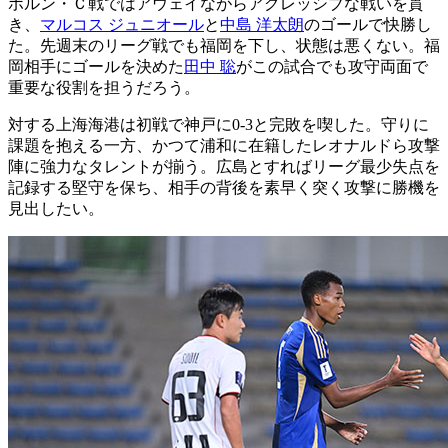
ボルン・Ｃ戦ではアウェイながらアグレッシブな戦いを貫
き、
マルコス ジュニオール
と
中島 洋太朗
のゴールで快勝し
た。先週末のリーグ戦でも福岡を下し、状態は悪くない。福
岡相手にゴールを決めた
田中 聡
がこの試合でも攻守両面で
重要な役割を担うだろう。
対する上海海港は初戦で神戸に0-3と完敗を喫した。守りに
課題を抱える一方、かつて浦和に在籍したレオナルドら攻撃
陣に強力なタレントが揃う。広島とすればリーグ最少失点を
記録する堅守を保ち、相手の背後を素早く突く攻撃に勝機を
見出したい。