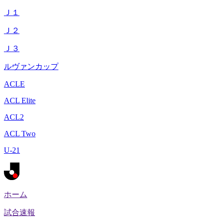
Ｊ１
Ｊ２
Ｊ３
ルヴァンカップ
ACLE
ACL Elite
ACL2
ACL Two
U-21
ホーム
試合速報