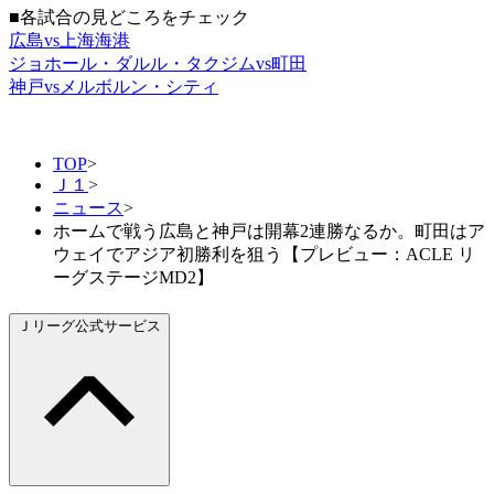
■各試合の見どころをチェック
広島vs上海海港
ジョホール・ダルル・タクジムvs町田
神戸vsメルボルン・シティ
TOP
>
Ｊ１
>
ニュース
>
ホームで戦う広島と神戸は開幕2連勝なるか。町田はア
ウェイでアジア初勝利を狙う【プレビュー：ACLE リ
ーグステージMD2】
Ｊリーグ公式サービス