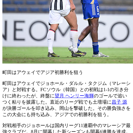
町田はアウェイでアジア初勝利を狙う
町田はアウェイでジョホール・ダルル・タクジム（マレーシ
ア）と対戦する。FCソウル（韓国）との初戦は1-1の引き分
けに終わったが、終盤に
望月 ヘンリー海輝
のゴールで追い
つく粘りを披露した。直近のリーグ戦でも土壇場に
昌子 源
が決勝ゴールを叩き込み、岡山を撃破した。その勝負強さを
この大会にも持ち込み、アジアでの初勝利を狙う。
対戦相手のジョホールは国内リーグ11連覇中のマレーシア最
強クラブだ。8月に開幕した新シーズンも開幕6連勝を達成。