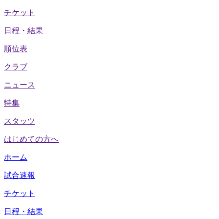
チケット
日程・結果
順位表
クラブ
ニュース
特集
スタッツ
はじめての方へ
ホーム
試合速報
チケット
日程・結果