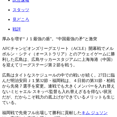
試合速報
スタッツ
見どころ
戦評
厚みを増す“Ｊ１最強の盾”。“中国最強の矛”と激突
AFCチャンピオンズリーグエリート（ACLE）開幕戦でメル
ボルン・シティ（オーストラリア）とのアウェイゲームに勝
利した広島は、広島サッカースタジアムに上海海港（中国）
を迎えてリーグステージ第２節を戦う。
広島はタイトなスケジュールの中での戦いが続く。27日に臨
んだ明治安田Ｊ１第32節・福岡戦は、４日前の第31節・柏戦
から先発７選手を変更。連戦でも大きくメンバーを入れ替え
ないミヒャエル スキッベ監督も入れ替えざるを得ない状況
だが、だからこそ戦力の底上げができているメリットも生じ
ている。
福岡戦で先発フル出場して勝利に貢献した
キム ジュソン