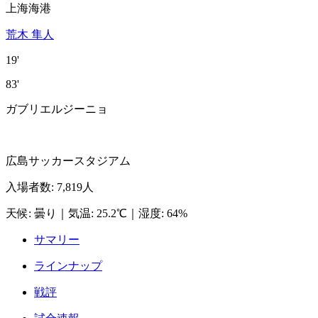
上海海港
荒木 隼人
19'
83'
ガブリエルジーニョ
広島サッカースタジアム
入場者数
:
7,819人
天候
:
曇り
｜
気温
:
25.2℃
｜
湿度
:
64%
サマリー
ラインナップ
戦評