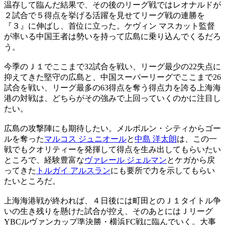
温存して臨んだ結果で、その後のリーグ戦ではレオナルドが
２試合で５得点を挙げる活躍を見せてリーグ戦の連勝を
『３』に伸ばし、首位に立った。ケヴィン マスカット監督
が率いる中国王者は勢いを持って広島に乗り込んでくるだろ
う。
今季のＪ１でここまで32試合を戦い、リーグ最少の22失点に
抑えてきた堅守の広島と、中国スーパーリーグでここまで26
試合を戦い、リーグ最多の63得点を奪う得点力を誇る上海海
港の対戦は、どちらがその強みで上回っていくのかに注目し
たい。
広島の攻撃陣にも期待したい。メルボルン・シティからゴー
ルを奪った
マルコス ジュニオール
と
中島 洋太朗
は、この一
戦でもクオリティーを発揮して得点を生み出してもらいたい
ところで、経験豊富な
ヴァレール ジェルマン
とケガから戻
ってきた
トルガイ アルスラン
にも要所で力を示してもらい
たいところだ。
上海海港戦が終われば、４日後には町田とのＪ１タイトル争
いの生き残りを懸けた試合が控え、そのあとにはＪリーグ
YBCルヴァンカップ準決勝・横浜FC戦に臨んでいく。大事