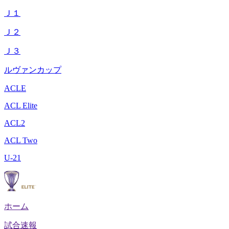
Ｊ１
Ｊ２
Ｊ３
ルヴァンカップ
ACLE
ACL Elite
ACL2
ACL Two
U-21
ホーム
試合速報