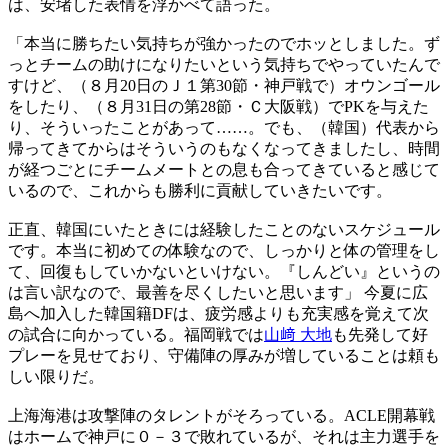
は、安堵した表情を浮かべて語った。
「本当に勝ちたい気持ちが強かったのでホッとしました。ず
っとチームの助けになりたいという気持ちでやっていたんで
すけど、（８月20日のＪ１第30節・神戸戦で）オウンゴール
をしたり、（８月31日の第28節・Ｃ大阪戦）でPKを与えた
り、そういったことがあって……。でも、（韓国）代表から
帰ってきてからはそういうのもなくなってきましたし、時間
が経つごとにチームメートとの息も合ってきていると感じて
いるので、これからも勝利に貢献していきたいです。
正直、韓国にいたときには経験したことのないスケジュール
です。本当に初めての体験なので、しっかりと体の管理をし
て、回復もしていかないといけない。『しんどい』というの
は言い訳なので、最善を尽くしたいと思います」 今夏に広
島へ加入した韓国籍DFは、疲労感よりも充実感を覚えて次
の試合に向かっている。福岡戦では
山﨑 大地
も先発して好
プレーを見せており、守備陣の厚みが増していることは頼も
しい限りだ。
上海海港は攻撃陣のタレントがそろっている。ACLE開幕戦
はホームで神戸に０－３で敗れているが、それは主力選手を