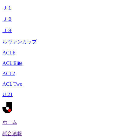
Ｊ１
Ｊ２
Ｊ３
ルヴァンカップ
ACLE
ACL Elite
ACL2
ACL Two
U-21
ホーム
試合速報