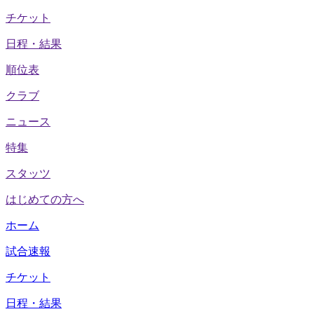
チケット
日程・結果
順位表
クラブ
ニュース
特集
スタッツ
はじめての方へ
ホーム
試合速報
チケット
日程・結果