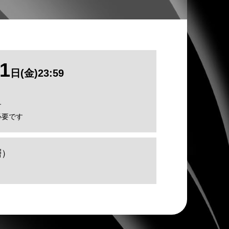
1
日(金)23:59
す
必要です
層）