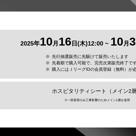
10
16
10
3
2025年
月
日(木)12:00 ~
月
先行抽選販売に先駆けて販売いたします
先着順で購入可能で、完売次第販売終了で
購入にはＪリーグIDの会員登録（無料）が
ホスピタリティシート（メイン2
※一部座席のみ工事影響のためメイン1層を使用