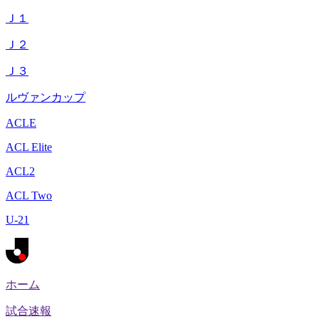
Ｊ１
Ｊ２
Ｊ３
ルヴァンカップ
ACLE
ACL Elite
ACL2
ACL Two
U-21
ホーム
試合速報