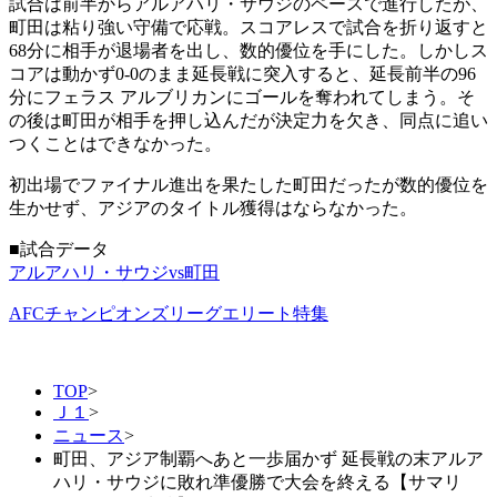
試合は前半からアルアハリ・サウジのペースで進行したが、
町田は粘り強い守備で応戦。スコアレスで試合を折り返すと
68分に相手が退場者を出し、数的優位を手にした。しかしス
コアは動かず0-0のまま延長戦に突入すると、延長前半の96
分にフェラス アルブリカンにゴールを奪われてしまう。そ
の後は町田が相手を押し込んだが決定力を欠き、同点に追い
つくことはできなかった。
初出場でファイナル進出を果たした町田だったが数的優位を
生かせず、アジアのタイトル獲得はならなかった。
■試合データ
アルアハリ・サウジvs町田
AFCチャンピオンズリーグエリート特集
TOP
>
Ｊ１
>
ニュース
>
町田、アジア制覇へあと一歩届かず 延長戦の末アルア
ハリ・サウジに敗れ準優勝で大会を終える【サマリ