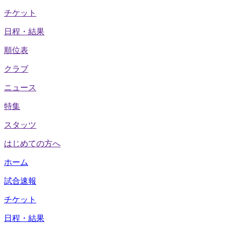
チケット
日程・結果
順位表
クラブ
ニュース
特集
スタッツ
はじめての方へ
ホーム
試合速報
チケット
日程・結果