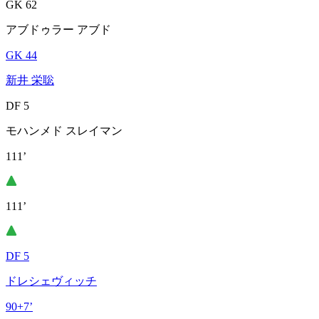
GK 62
アブドゥラー アブド
GK 44
新井 栄聡
DF 5
モハンメド スレイマン
111’
111’
DF 5
ドレシェヴィッチ
90+7’