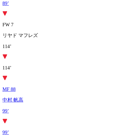
89’
FW 7
リヤド マフレズ
114’
114’
MF 88
中村 帆高
99’
99’