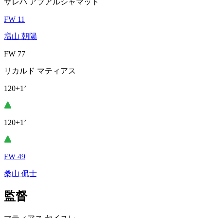
サレハ アブアルシャマット
FW 11
増山 朝陽
FW 77
リカルド マティアス
120+1’
120+1’
FW 49
桑山 侃士
監督