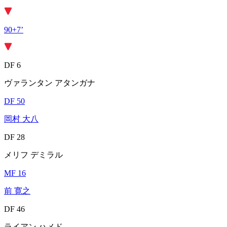
90+7’
DF 6
ヴァランタン アタンガナ
DF 50
岡村 大八
DF 28
メリフ デミラル
MF 16
前 寛之
DF 46
ライアン ハメド