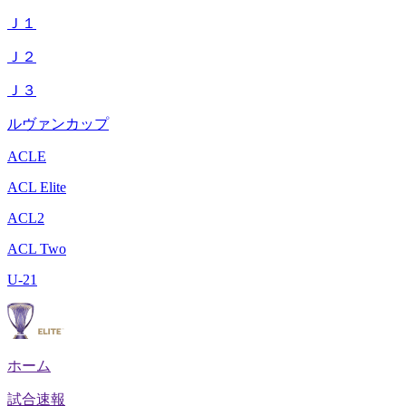
Ｊ１
Ｊ２
Ｊ３
ルヴァンカップ
ACLE
ACL Elite
ACL2
ACL Two
U-21
ホーム
試合速報