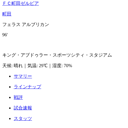
ＦＣ町田ゼルビア
町田
フェラス アルブリカン
96'
キング・アブドゥラー・スポーツシティ・スタジアム
天候
:
晴れ
｜
気温
:
29℃
｜
湿度
:
70%
サマリー
ラインナップ
戦評
試合速報
スタッツ