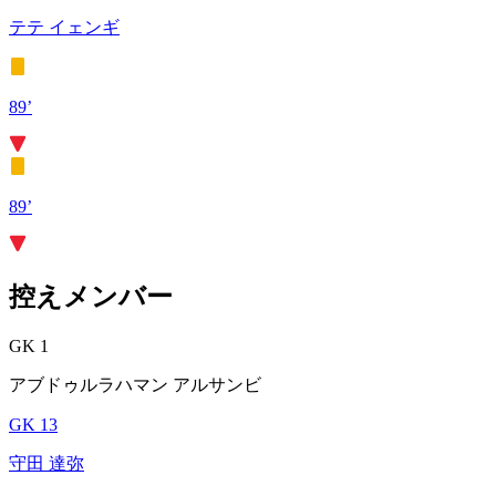
テテ イェンギ
89’
89’
控えメンバー
GK 1
アブドゥルラハマン アルサンビ
GK 13
守田 達弥