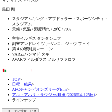
マティアス ヤイスレ
黒田 剛
スタジアム
キング・アブドゥラー・スポーツシティ・
スタジアム
天候 / 気温 / 湿度
晴れ / 29℃ / 70%
主審
イルギス タンタシェフ
副審
アンドレイ ツァペンコ、ジョウ フェイ
第４の審判員
マー ニン
VAR
ムハンマド タキ
AVAR
フィルダフス ノルサファロフ
TOP
>
日程・結果
>
AFCチャンピオンズリーグElite
>
アル・アハリ・サウジ vs 町田 (2026年4月25日)
>
ラインナップ
Ｊリーグ公式サービス