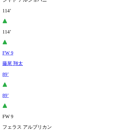
114’
114’
FW 9
藤尾 翔太
89’
89’
FW 9
フェラス アルブリカン