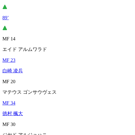
89’
MF 14
エイド アルムワラド
MF 23
白崎 凌兵
MF 20
マテウス ゴンサウヴェス
MF 34
徳村 楓大
MF 30
ジヤド アルジョハニ