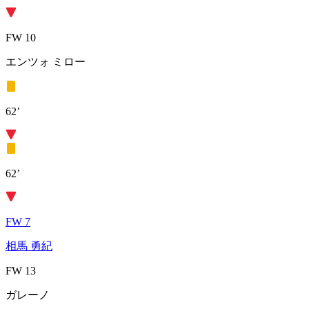
FW 10
エンツォ ミロー
62’
62’
FW 7
相馬 勇紀
FW 13
ガレーノ