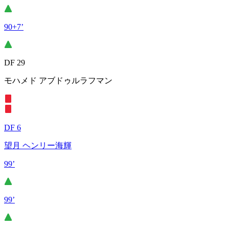
90+7’
DF 29
モハメド アブドゥルラフマン
DF 6
望月 ヘンリー海輝
99’
99’