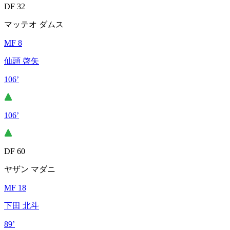
DF 32
マッテオ ダムス
MF 8
仙頭 啓矢
106’
106’
DF 60
ヤザン マダニ
MF 18
下田 北斗
89’