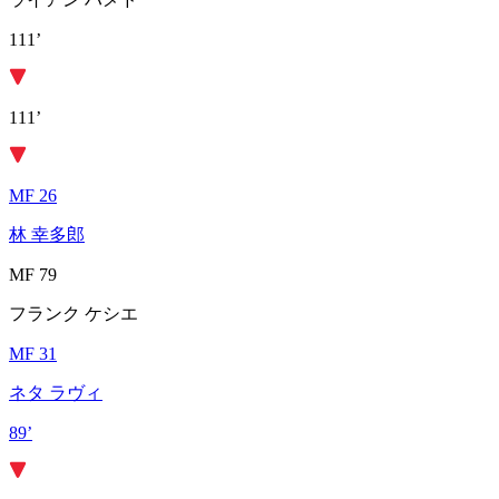
111’
111’
MF 26
林 幸多郎
MF 79
フランク ケシエ
MF 31
ネタ ラヴィ
89’