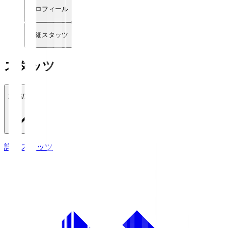
プロフィール
詳細スタッツ
スタッツ
2026/27
詳細スタッツ