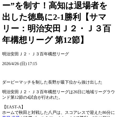
ー”を制す！高知は退場者を
出した徳島に2-1勝利【サマ
リー：明治安田Ｊ２・Ｊ３百
年構想リーグ 第12節】
明治安田Ｊ２・Ｊ３百年構想リーグ
2026/4/26 (日) 17:15
ダービーマッチを制した長野が最下位から抜け出した
明治安田Ｊ２・Ｊ３百年構想リーグは26日に地域リーグラウ
ンド第12節の4試合が行われた。
【EAST-A】
ホームで秋田と対戦した八戸は、スコアレスで迎えた86分に