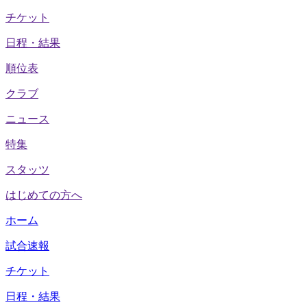
チケット
日程・結果
順位表
クラブ
ニュース
特集
スタッツ
はじめての方へ
ホーム
試合速報
チケット
日程・結果