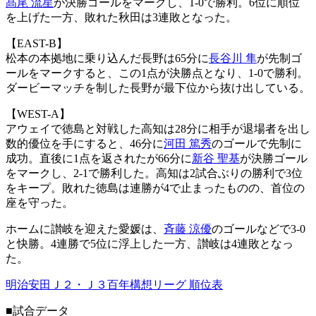
髙尾 流星
が決勝ゴールをマークし、1-0で勝利。6位に順位
を上げた一方、敗れた秋田は3連敗となった。
【EAST-B】
松本の本拠地に乗り込んだ長野は65分に
長谷川 隼
が先制ゴ
ールをマークすると、この1点が決勝点となり、1-0で勝利。
ダービーマッチを制した長野が最下位から抜け出している。
【WEST-A】
アウェイで徳島と対戦した高知は28分に相手が退場者を出し
数的優位を手にすると、46分に
河田 篤秀
のゴールで先制に
成功。直後に1点を返されたが66分に
新谷 聖基
が決勝ゴール
をマークし、2-1で勝利した。高知は2試合ぶりの勝利で3位
をキープ。敗れた徳島は連勝が4で止まったものの、首位の
座を守った。
ホームに讃岐を迎えた愛媛は、
斉藤 涼優
のゴールなどで3-0
と快勝。4連勝で5位に浮上した一方、讃岐は4連敗となっ
た。
明治安田Ｊ２・Ｊ３百年構想リーグ 順位表
■試合データ