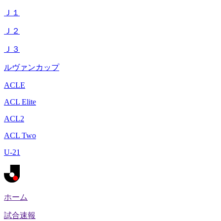
Ｊ１
Ｊ２
Ｊ３
ルヴァンカップ
ACLE
ACL Elite
ACL2
ACL Two
U-21
ホーム
試合速報