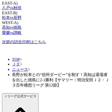
EAST-A)
八戸vs秋田
EAST-B)
松本vs長野
WEST-A)
高知vs徳島
愛媛vs讃岐
次節の試合日程はこちら
TOP
>
Ｊ２
>
ニュース
>
長野が松本との“信州ダービー”を制す！高知は退場者
を出した徳島に2-1勝利【サマリー：明治安田Ｊ２・Ｊ
３百年構想リーグ 第12節】
Ｊリーグ公式サービス