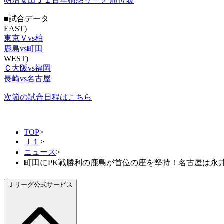
明治安田Ｊ１百年構想リーグ 順位表
■試合データ
EAST)
東京Ｖvs柏
鹿島vs町田
WEST)
Ｃ大阪vs福岡
長崎vs名古屋
次節の試合日程はこちら
TOP
>
Ｊ１
>
ニュース
>
町田にPK戦勝利の鹿島が首位の座を堅持！名古屋は永井
Ｊリーグ公式サービス