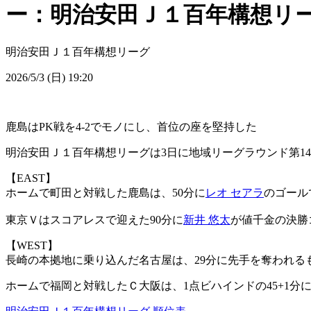
ー：明治安田Ｊ１百年構想リー
明治安田Ｊ１百年構想リーグ
2026/5/3 (日) 19:20
鹿島はPK戦を4-2でモノにし、首位の座を堅持した
明治安田Ｊ１百年構想リーグは3日に地域リーグラウンド第1
【EAST】
ホームで町田と対戦した鹿島は、50分に
レオ セアラ
のゴール
東京Ｖはスコアレスで迎えた90分に
新井 悠太
が値千金の決勝
【WEST】
長崎の本拠地に乗り込んだ名古屋は、29分に先手を奪われるも
ホームで福岡と対戦したＣ大阪は、1点ビハインドの45+1分