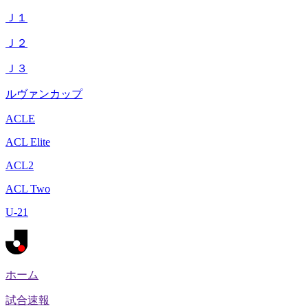
Ｊ１
Ｊ２
Ｊ３
ルヴァンカップ
ACLE
ACL Elite
ACL2
ACL Two
U-21
ホーム
試合速報