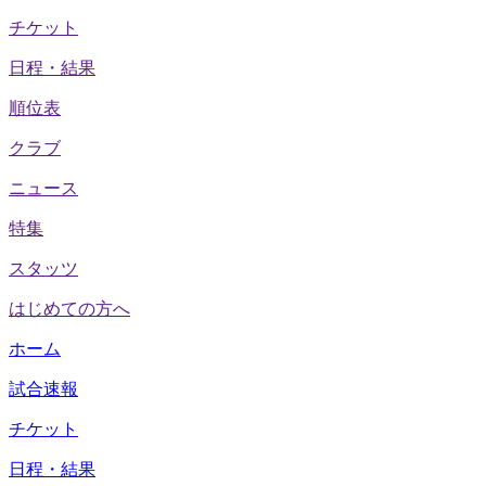
チケット
日程・結果
順位表
クラブ
ニュース
特集
スタッツ
はじめての方へ
ホーム
試合速報
チケット
日程・結果