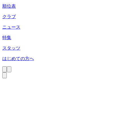
順位表
クラブ
ニュース
特集
スタッツ
はじめての方へ