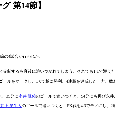
グ 第14節】
4節の4試合が行われた。
で先制するも直後に追いつかれてしまう。それでも1-1で迎えた
ゴールをマークし、1-0で柏に勝利。4連勝を達成した一方、敗
、35分に
永井 謙佑
のゴールで追いつくと、54分にも再び永井
に
井上 黎生人
のゴールで追いつくと、PK戦を4-3でモノにし、