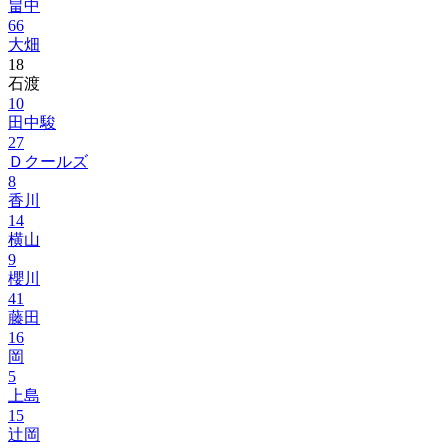
畠中
66
大畑
18
石渡
10
田中駿
27
Ｄクールズ
8
香川
14
横山
9
櫻川
41
藤田
16
岡
5
上島
15
辻岡