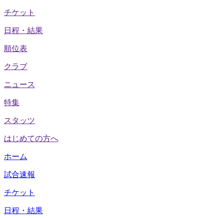
チケット
日程・結果
順位表
クラブ
ニュース
特集
スタッツ
はじめての方へ
ホーム
試合速報
チケット
日程・結果