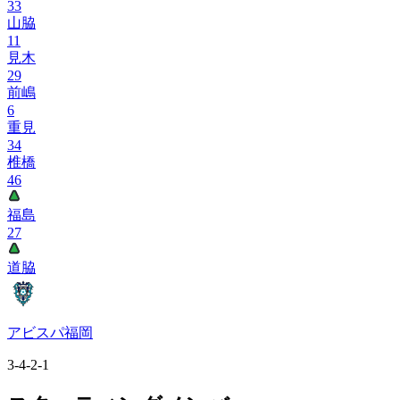
33
山脇
11
見木
29
前嶋
6
重見
34
椎橋
46
福島
27
道脇
アビスパ福岡
3-4-2-1