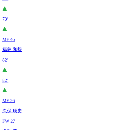
73’
MF 46
福島 和毅
82’
82’
MF 26
久保 瑛史
FW 27