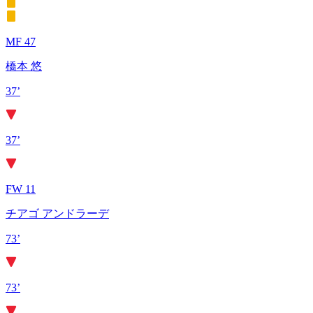
MF 47
橋本 悠
37’
37’
FW 11
チアゴ アンドラーデ
73’
73’