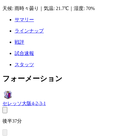
天候
:
雨時々曇り
｜
気温
:
21.7℃
｜
湿度
:
70%
サマリー
ラインナップ
戦評
試合速報
スタッツ
フォーメーション
セレッソ大阪
4-2-3-1
後半37分