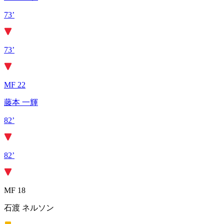
73’
73’
MF 22
藤本 一輝
82’
82’
MF 18
石渡 ネルソン