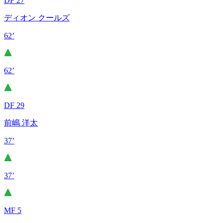
DF 27
ディオン クールズ
62’
62’
DF 29
前嶋 洋太
37’
37’
MF 5