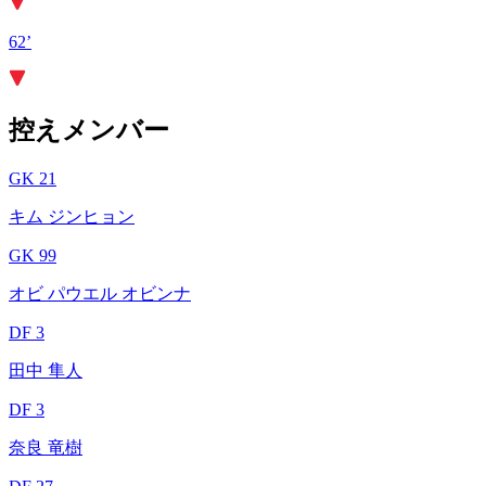
62’
控えメンバー
GK 21
キム ジンヒョン
GK 99
オビ パウエル オビンナ
DF 3
田中 隼人
DF 3
奈良 竜樹