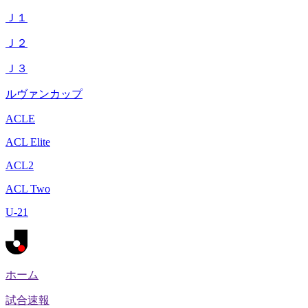
Ｊ１
Ｊ２
Ｊ３
ルヴァンカップ
ACLE
ACL Elite
ACL2
ACL Two
U-21
ホーム
試合速報