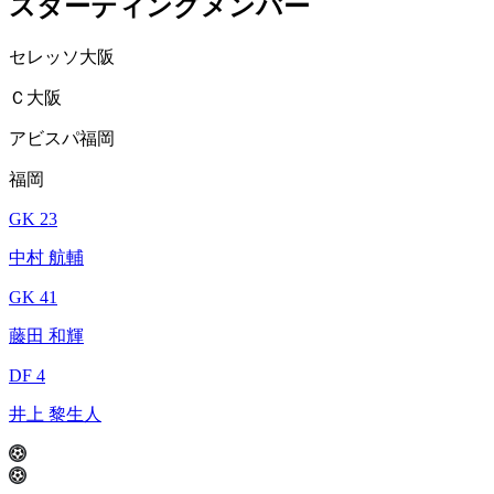
スターティングメンバー
セレッソ大阪
Ｃ大阪
アビスパ福岡
福岡
GK 23
中村 航輔
GK 41
藤田 和輝
DF 4
井上 黎生人