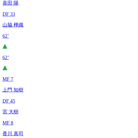
喜田 陽
DF 33
山脇 樺織
62’
62’
MF 7
上門 知樹
DF 45
宮 大樹
MF 8
香川 真司