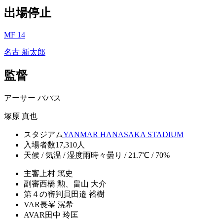
出場停止
MF 14
名古 新太郎
監督
アーサー パパス
塚原 真也
スタジアム
YANMAR HANASAKA STADIUM
入場者数
17,310人
天候 / 気温 / 湿度
雨時々曇り / 21.7℃ / 70%
主審
上村 篤史
副審
西橋 勲、畠山 大介
第４の審判員
田邉 裕樹
VAR
長峯 滉希
AVAR
田中 玲匡