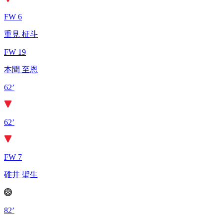
FW 6
重見 柾斗
FW 19
本間 至恩
62’
62’
FW 7
碓井 聖生
82’