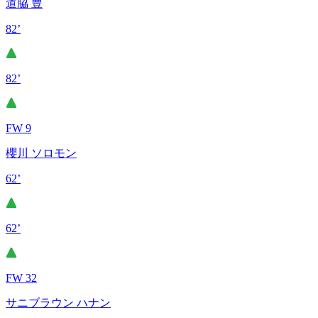
道脇 豊
82’
82’
FW 9
櫻川 ソロモン
62’
62’
FW 32
サニブラウン ハナン