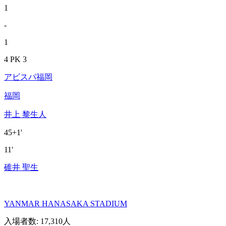
1
-
1
4 PK 3
アビスパ福岡
福岡
井上 黎生人
45+1'
11'
碓井 聖生
YANMAR HANASAKA STADIUM
入場者数
:
17,310人