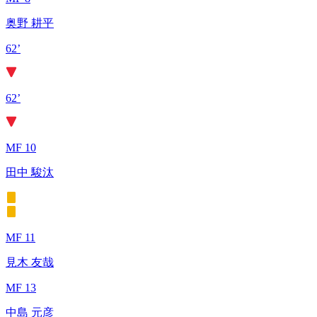
奥野 耕平
62’
62’
MF 10
田中 駿汰
MF 11
見木 友哉
MF 13
中島 元彦