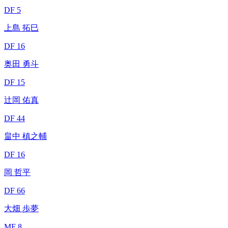
DF 5
上島 拓巳
DF 16
奥田 勇斗
DF 15
辻岡 佑真
DF 44
畠中 槙之輔
DF 16
岡 哲平
DF 66
大畑 歩夢
MF 8