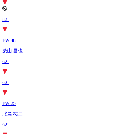
82’
FW 48
柴山 昌也
62’
62’
FW 25
北島 祐二
62’