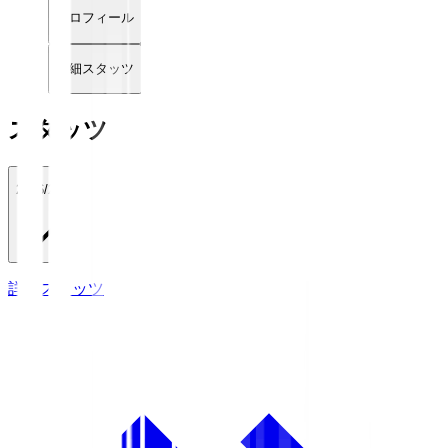
プロフィール
詳細スタッツ
スタッツ
2026/27
詳細スタッツ