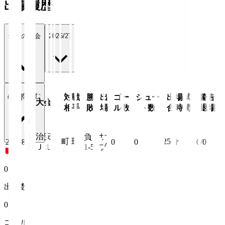
出場履歴
全ての大会
2026/27
続きを読む
年月
対戦
勝
出
ゴー
シュー
出場試
警告/
大会
日
相手
敗
場
ル数
ト数
合時間
退場
明治安
サ
負
町田
25
分
26/8/8
0
0
0/0
田Ｊ１
1-5
ブ
0
出場数
0
ゴール