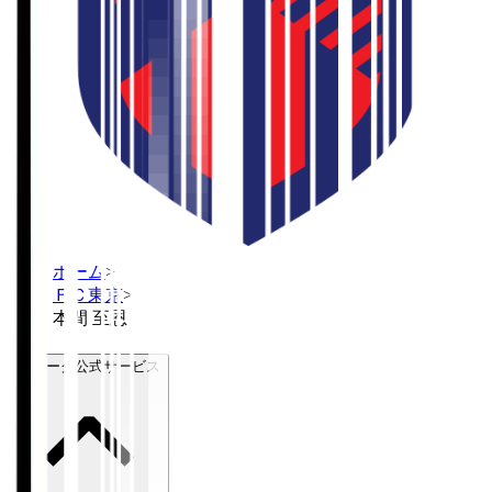
ホーム
>
ＦＣ東京
>
本間 至恩
Ｊリーグ公式サービス