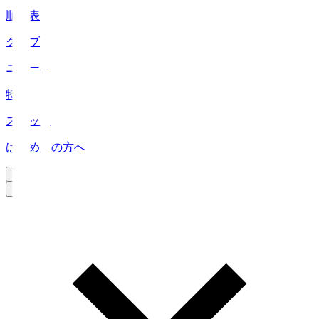
順位表
クラブ
ニュース
特集
スタッツ
はじめての方へ