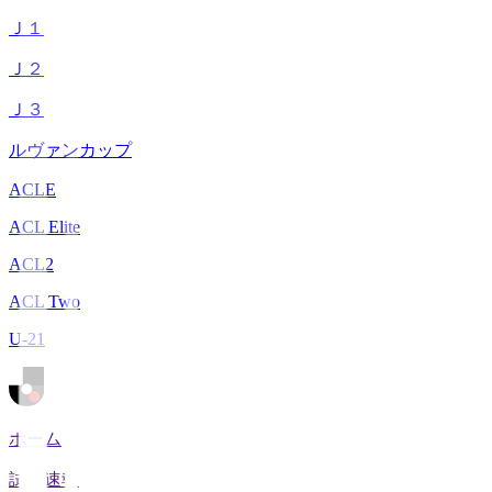
Ｊ１
Ｊ２
Ｊ３
ルヴァンカップ
ACLE
ACL Elite
ACL2
ACL Two
U-21
ホーム
試合速報