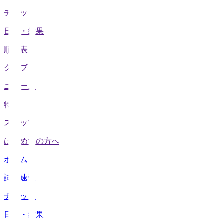
チケット
日程・結果
順位表
クラブ
ニュース
特集
スタッツ
はじめての方へ
ホーム
試合速報
チケット
日程・結果