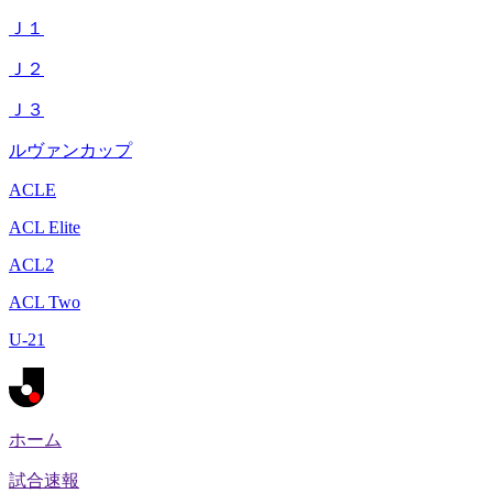
Ｊ１
Ｊ２
Ｊ３
ルヴァンカップ
ACLE
ACL Elite
ACL2
ACL Two
U-21
ホーム
試合速報