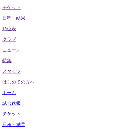
チケット
日程・結果
順位表
クラブ
ニュース
特集
スタッツ
はじめての方へ
ホーム
試合速報
チケット
日程・結果