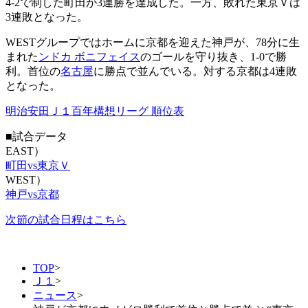
4-2で制した町田が3連勝を達成した。一方、敗れた東京Ｖは
3連敗となった。
WESTグループではホームに京都を迎えた神戸が、78分に生
まれた
ンドカ ボニフェイス
のゴールを守り抜き、1-0で勝
利。首位の
名古屋
に勝点で並んでいる。対する京都は4連敗
となった。
明治安田Ｊ１百年構想リーグ 順位表
■試合データ
EAST）
町田vs東京Ｖ
WEST）
神戸vs京都
次節の試合日程はこちら
TOP
>
Ｊ１
>
ニュース
>