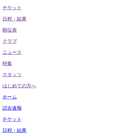
チケット
日程・結果
順位表
クラブ
ニュース
特集
スタッツ
はじめての方へ
ホーム
試合速報
チケット
日程・結果