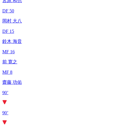
宮原 和也
DF 50
岡村 大八
DF 15
鈴木 海音
MF 16
前 寛之
MF 8
齋藤 功佑
90’
90’