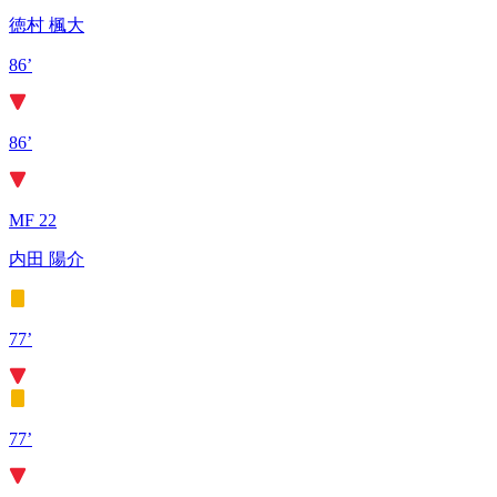
徳村 楓大
86’
86’
MF 22
内田 陽介
77’
77’