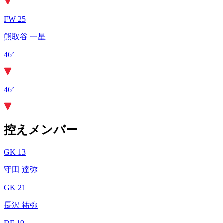
FW 25
熊取谷 一星
46’
46’
控えメンバー
GK 13
守田 達弥
GK 21
長沢 祐弥
DF 19