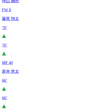
仲山 獅恩
FW 9
藤尾 翔太
76’
76’
MF 40
新井 悠太
66’
66’