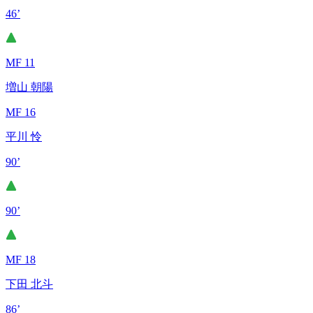
46’
MF 11
増山 朝陽
MF 16
平川 怜
90’
90’
MF 18
下田 北斗
86’