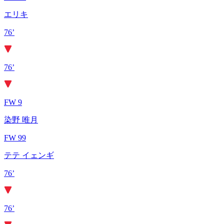
エリキ
76’
76’
FW 9
染野 唯月
FW 99
テテ イェンギ
76’
76’