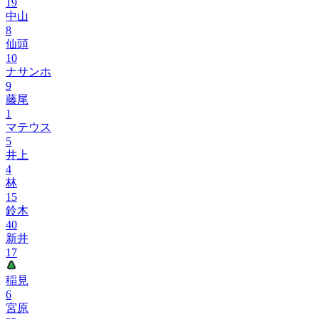
19
中山
8
仙頭
10
ナサンホ
9
藤尾
1
マテウス
5
井上
4
林
15
鈴木
40
新井
17
稲見
6
宮原