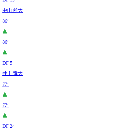
中山 雄太
86’
86’
DF 5
井上 竜太
77’
77’
DF 24