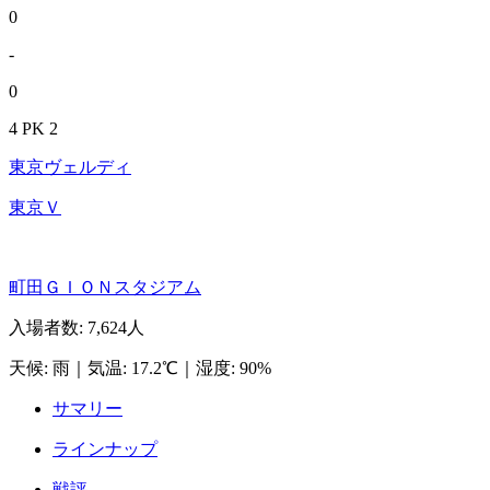
0
-
0
4 PK 2
東京ヴェルディ
東京Ｖ
町田ＧＩＯＮスタジアム
入場者数
:
7,624人
天候
:
雨
｜
気温
:
17.2℃
｜
湿度
:
90%
サマリー
ラインナップ
戦評