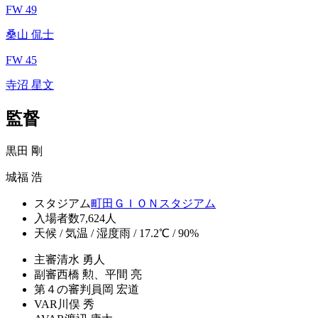
FW 49
桑山 侃士
FW 45
寺沼 星文
監督
黒田 剛
城福 浩
スタジアム
町田ＧＩＯＮスタジアム
入場者数
7,624人
天候 / 気温 / 湿度
雨 / 17.2℃ / 90%
主審
清水 勇人
副審
西橋 勲、平間 亮
第４の審判員
岡 宏道
VAR
川俣 秀