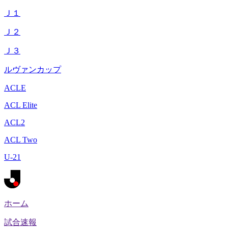
Ｊ１
Ｊ２
Ｊ３
ルヴァンカップ
ACLE
ACL Elite
ACL2
ACL Two
U-21
ホーム
試合速報