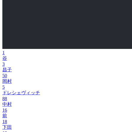
1
谷
3
昌子
50
岡村
5
ドレシェヴィッチ
88
中村
16
前
18
下田