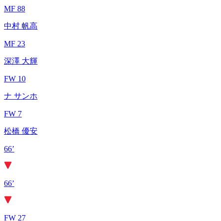
MF 88
中村 帆高
MF 23
深澤 大輝
FW 10
ナ サンホ
FW 7
松橋 優安
66’
66’
FW 27