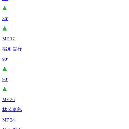
86’
MF 17
稲見 哲行
90’
90’
MF 26
林 幸多郎
MF 24