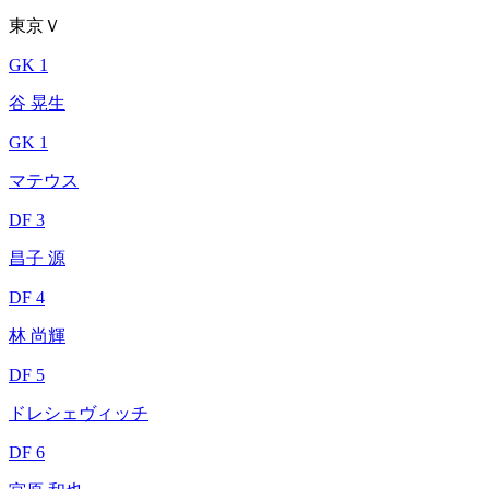
東京Ｖ
GK 1
谷 晃生
GK 1
マテウス
DF 3
昌子 源
DF 4
林 尚輝
DF 5
ドレシェヴィッチ
DF 6