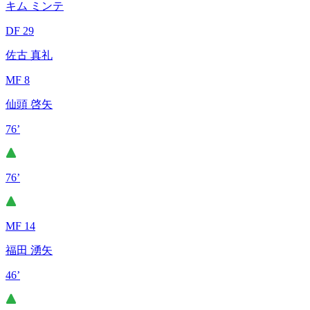
キム ミンテ
DF 29
佐古 真礼
MF 8
仙頭 啓矢
76’
76’
MF 14
福田 湧矢
46’