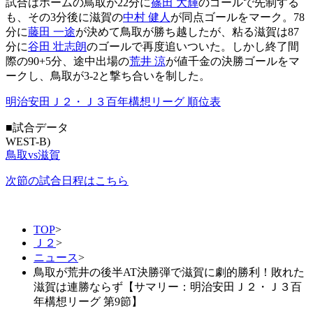
試合はホームの鳥取が22分に
篠田 大輝
のゴールで先制する
も、その3分後に滋賀の
中村 健人
が同点ゴールをマーク。78
分に
藤田 一途
が決めて鳥取が勝ち越したが、粘る滋賀は87
分に
谷田 壮志朗
のゴールで再度追いついた。しかし終了間
際の90+5分、途中出場の
荒井 涼
が値千金の決勝ゴールをマ
ークし、鳥取が3-2と撃ち合いを制した。
明治安田Ｊ２・Ｊ３百年構想リーグ 順位表
■試合データ
WEST-B)
鳥取vs滋賀
次節の試合日程はこちら
TOP
>
Ｊ２
>
ニュース
>
鳥取が荒井の後半AT決勝弾で滋賀に劇的勝利！敗れた
滋賀は連勝ならず【サマリー：明治安田Ｊ２・Ｊ３百
年構想リーグ 第9節】