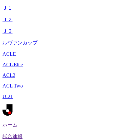
Ｊ１
Ｊ２
Ｊ３
ルヴァンカップ
ACLE
ACL Elite
ACL2
ACL Two
U-21
ホーム
試合速報