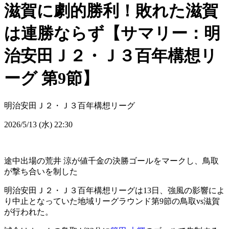
滋賀に劇的勝利！敗れた滋賀
は連勝ならず【サマリー：明
治安田Ｊ２・Ｊ３百年構想リ
ーグ 第9節】
明治安田Ｊ２・Ｊ３百年構想リーグ
2026/5/13 (水) 22:30
途中出場の荒井 涼が値千金の決勝ゴールをマークし、鳥取
が撃ち合いを制した
明治安田Ｊ２・Ｊ３百年構想リーグは13日、強風の影響によ
り中止となっていた地域リーグラウンド第9節の鳥取vs滋賀
が行われた。