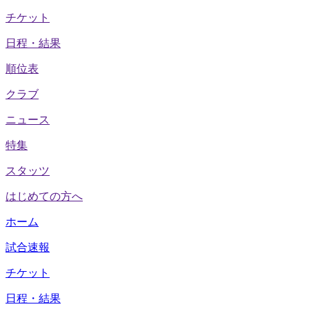
チケット
日程・結果
順位表
クラブ
ニュース
特集
スタッツ
はじめての方へ
ホーム
試合速報
チケット
日程・結果