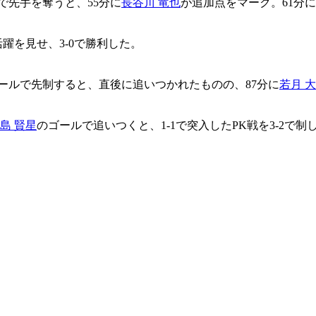
で先手を奪うと、55分に
長谷川 竜也
が追加点をマーク。61分
躍を見せ、3-0で勝利した。
ールで先制すると、直後に追いつかれたものの、87分に
若月 
島 賢星
のゴールで追いつくと、1-1で突入したPK戦を3-2で