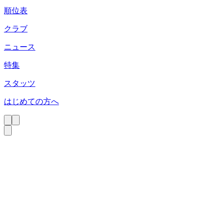
順位表
クラブ
ニュース
特集
スタッツ
はじめての方へ