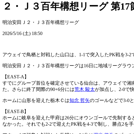
２・Ｊ３百年構想リーグ 第17
明治安田Ｊ２・Ｊ３百年構想リーグ
2026/5/16 (土) 18:50
アウェイで鳥栖と対戦した山口は、1-1で突入したPK戦を3-
明治安田Ｊ２・Ｊ３百年構想リーグは16日に地域リーグラウン
【EAST-A】
すでにグループ首位を確定させている仙台は、アウェイで湘南
た。さらに終了間際の90+6分には
荒木 駿太
が加点し、2-0で
ホームに山形を迎えた栃木Ｃは
知念 哲矢
のゴールなどで3-0
【EAST-B】
ホームに岐阜を迎えた甲府は26分にオウンゴールで先制すると
なかった。それでも2-2で迎えたPK戦を4-3で制し、勝点2を