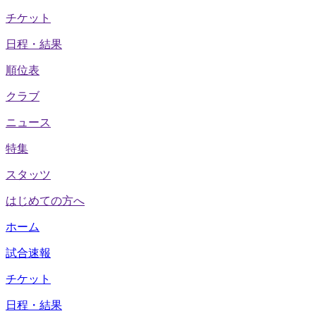
チケット
日程・結果
順位表
クラブ
ニュース
特集
スタッツ
はじめての方へ
ホーム
試合速報
チケット
日程・結果