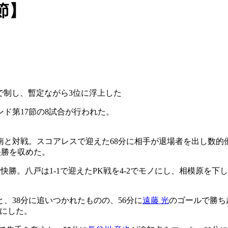
節】
2で制し、暫定ながら3位に浮上した
ド第17節の8試合が行われた。
と対戦。スコアレスで迎えた68分に相手が退場者を出し数的優
快勝を収めた。
と快勝。八戸は1-1で迎えたPK戦を4-2でモノにし、相模原を下
、38分に追いつかれたものの、56分に
遠藤 光
のゴールで勝ち
手にした。