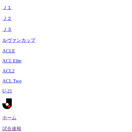
Ｊ１
Ｊ２
Ｊ３
ルヴァンカップ
ACLE
ACL Elite
ACL2
ACL Two
U-21
ホーム
試合速報