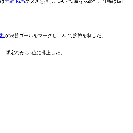
には
荒野 拓馬
がダメを押し、3-0で快勝を収めた。札幌は破竹
大和
が決勝ゴールをマークし、2-1で接戦を制した。
制し、暫定ながら3位に浮上した。