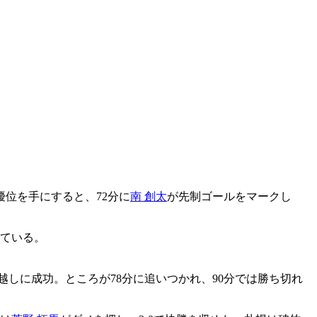
位を手にすると、72分に
南 創太
が先制ゴールをマークし
している。
越しに成功。ところが78分に追いつかれ、90分では勝ち切れ