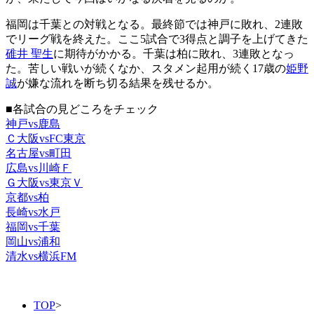
福岡は千葉との対戦となる。最終節では神戸に敗れ、2連敗
でリーグ戦を終えた。ここ5試合で3得点と調子を上げてきた
碓井 聖生
に期待がかかる。千葉は柏に敗れ、3連敗となっ
た。苦しい戦いが続くなか、スタメン起用が続く17歳の
姫野
誠
が嫌な流れを断ち切る結果を残せるか。
■各試合の見どころをチェック
神戸vs鹿島
Ｃ大阪vsFC東京
名古屋vs町田
広島vs川崎Ｆ
Ｇ大阪vs東京Ｖ
京都vs柏
長崎vs水戸
福岡vs千葉
岡山vs浦和
清水vs横浜FM
TOP
>