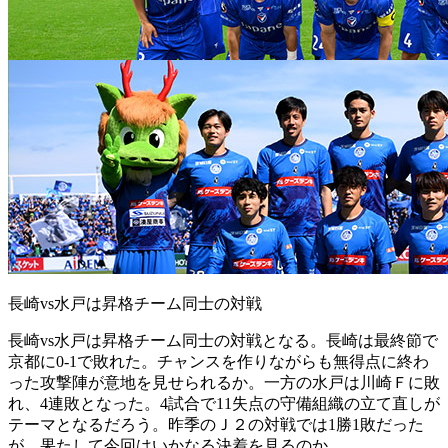
長崎vs水戸は昇格チーム同士の対戦
長崎vs水戸は昇格チーム同士の対戦となる。長崎は最終節で
京都に0-1で敗れた。チャンスを作りながらも無得点に終わ
った攻撃陣が意地を見せられるか。一方の水戸は川崎Ｆに敗
れ、4連敗となった。4試合で11失点の守備組織の立て直しが
テーマとなるだろう。昨季のＪ２の対戦では1勝1敗だった
が、果たして今回はいかなる決着を見るのか。