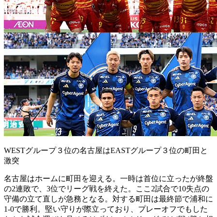
WESTグループ３位の名古屋はEASTグループ３位の町田と
激突
名古屋はホームに町田を迎える。一時は首位に立ったが終盤
の2連敗で、3位でリーグ戦を終えた。ここ2試合で10失点の
守備の立て直しが急務となる。対する町田は最終節で浦和に
1-0で勝利。堅い守りが際立っており、プレーオフでもした