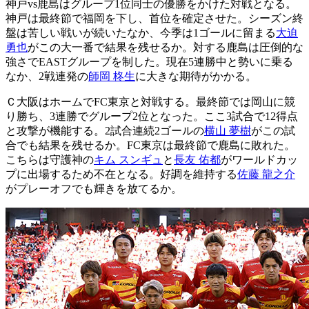
神戸vs鹿島はグループ1位同士の優勝をかけた対戦となる。
神戸は最終節で福岡を下し、首位を確定させた。シーズン終
盤は苦しい戦いが続いたなか、今季は1ゴールに留まる
大迫
勇也
がこの大一番で結果を残せるか。対する鹿島は圧倒的な
強さでEASTグループを制した。現在5連勝中と勢いに乗る
なか、2戦連発の
師岡 柊生
に大きな期待がかかる。
Ｃ大阪はホームでFC東京と対戦する。最終節では岡山に競
り勝ち、3連勝でグループ2位となった。ここ3試合で12得点
と攻撃が機能する。2試合連続2ゴールの
横山 夢樹
がこの試
合でも結果を残せるか。FC東京は最終節で鹿島に敗れた。
こちらは守護神の
キム スンギュ
と
長友 佑都
がワールドカッ
プに出場するため不在となる。好調を維持する
佐藤 龍之介
がプレーオフでも輝きを放てるか。