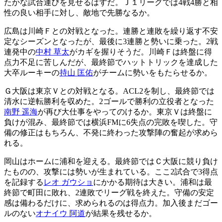
たかな試合運びを見せるはずだ。Ｊ１リーグでは4戦4勝と相
性の良い相手に対し、敵地で先勝なるか。
広島は川崎Ｆとの対戦となった。連勝と連敗を繰り返す不安
定なシーズンとなったが、最後に3連勝と勢いに乗った。2戦
連発中の
中村 草太
がカギを握りそうだ。川崎Ｆは終盤に得
点力不足に苦しんだが、最終節でハットトリックを達成した
大卒ルーキーの
持山 匡佑
がチームに勢いをもたらせるか。
Ｇ大阪は東京Ｖとの対戦となる。ACL2を制し、最終節では
清水に逆転勝利を収めた。2ゴールで勝利の立役者となった
南野 遥海
が再び大仕事をやってのけるか。東京Ｖは終盤に
負けが混み、最終節では横浜FMに6失点の完敗を喫した。守
備の修正はもちろん、不発に終わった攻撃陣の奮起が求めら
れる。
岡山はホームに浦和を迎える。最終節ではＣ大阪に競り負け
たものの、攻撃には勢いが生まれている。ここ2試合で3得点
を記録する
レオ ガウショ
にかかる期待は大きい。浦和は最
終節で町田に敗れ、2連敗でリーグ戦を終えた。守備の安定
感は備わるだけに、求められるのは得点力。加入後まだゴー
ルのない
オナイウ 阿道
が結果を残せるか。