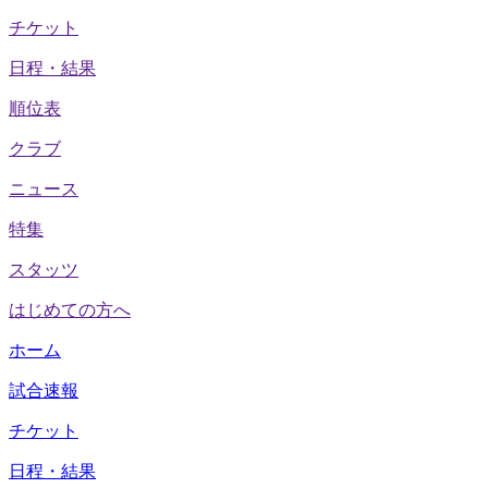
チケット
日程・結果
順位表
クラブ
ニュース
特集
スタッツ
はじめての方へ
ホーム
試合速報
チケット
日程・結果