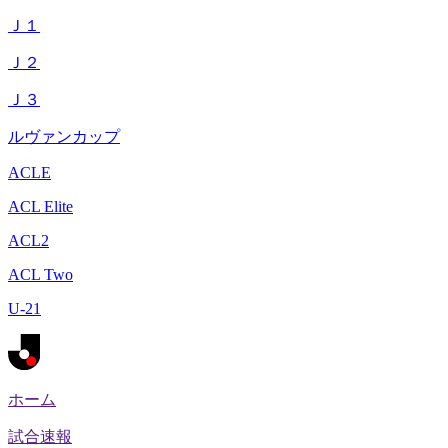
Ｊ１
Ｊ２
Ｊ３
ルヴァンカップ
ACLE
ACL Elite
ACL2
ACL Two
U-21
ホーム
試合速報