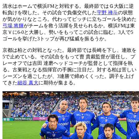
清水はホームで横浜FMと対戦する。最終節ではＧ大阪に逆
転負けを喫した。その試合で負傷交代した
宇野 禅斗
の状態
が気がかりなところ。代わってピッチに立ちゴールを決めた
弓場 将輝
がチームを救う活躍を見せられるか。横浜FMは東
京Ｖに6-0と大勝し、勢いをもってこの試合に臨む。3人で5
ゴールを挙げた3トップが再び猛威を振るうか。
京都は柏との対戦となった。最終節では長崎を下し、連敗を
5で止めている。その試合をもって曺 貴裁監督が退任し、プ
レーオフでは吉田 達磨ヘッドコーチが監督として指揮を執
る。古巣戦となる指揮官の手腕に注目だ。対する柏は苦しい
シーズンを過ごしたが、3連勝で締めくくった。調子を上げ
てきた
細谷 真大
に期待が集まる。