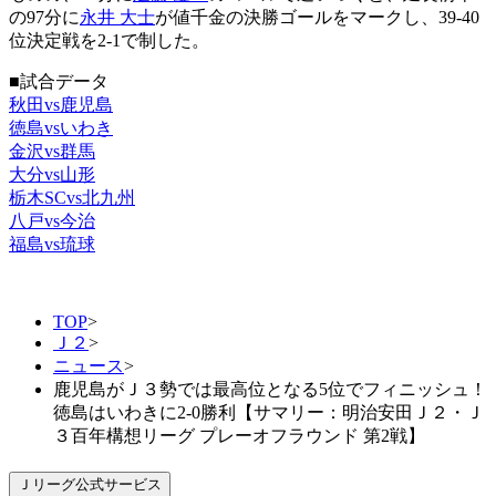
の97分に
永井 大士
が値千金の決勝ゴールをマークし、39-40
位決定戦を2-1で制した。
■試合データ
秋田vs鹿児島
徳島vsいわき
金沢vs群馬
大分vs山形
栃木SCvs北九州
八戸vs今治
福島vs琉球
TOP
>
Ｊ２
>
ニュース
>
鹿児島がＪ３勢では最高位となる5位でフィニッシュ！
徳島はいわきに2-0勝利【サマリー：明治安田Ｊ２・Ｊ
３百年構想リーグ プレーオフラウンド 第2戦】
Ｊリーグ公式サービス