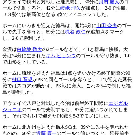
アウェイで秋田と対戦した鹿児島は、30分に
河村 慶人
のゴ
ールで先制すると、42分に
嵯峨 理久
が加点し、2-0で快勝。
Ｊ３勢では最高位となる5位でフィニッシュした。
ホームにいわきを迎えた徳島は、開始4分に
山田 奈央
のゴー
ルで先手を奪うと、69分には
梶谷 政仁
が追加点をマーク
し、2-0で勝利した。
金沢は
白輪地 敬大
の2ゴールなどで、4-1と群馬に快勝。大
分は54分に生まれた
キム ヒョンウ
のゴールを守り抜き、1-0
で山形を下している。
ホームに琉球を迎えた福島は1点を追いかける終了間際の90
分に
樋口 寛規
がPKで同点ゴールを奪うと、1-1で迎えた延長
戦ではスコアが動かず、PK戦に突入。これを5-4で制した福
島が勝利した。
アウェイで八戸と対戦した今治は前半終了間際に
エジガル
ジュニオ
のゴールで先制するも、87分に追いつかれてしま
う。それでも1-1で迎えたPK戦を5-3でモノにした。
ホームに北九州を迎えた栃木SCは、39分に先手を奪われた
ものの、60分に
近藤 慶一
のゴールで追いつくと、延長前半