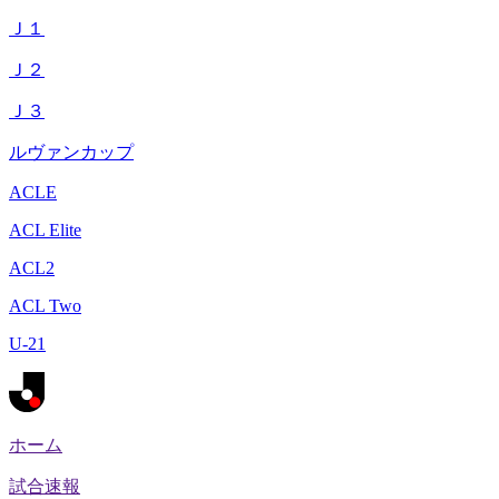
Ｊ１
Ｊ２
Ｊ３
ルヴァンカップ
ACLE
ACL Elite
ACL2
ACL Two
U-21
ホーム
試合速報