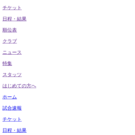
チケット
日程・結果
順位表
クラブ
ニュース
特集
スタッツ
はじめての方へ
ホーム
試合速報
チケット
日程・結果