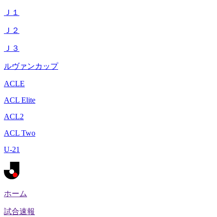
Ｊ１
Ｊ２
Ｊ３
ルヴァンカップ
ACLE
ACL Elite
ACL2
ACL Two
U-21
ホーム
試合速報