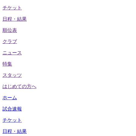
チケット
日程・結果
順位表
クラブ
ニュース
特集
スタッツ
はじめての方へ
ホーム
試合速報
チケット
日程・結果