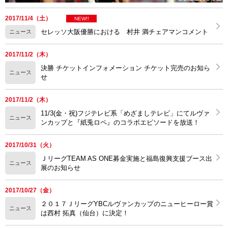
2017/11/4（土）
NEW!!
セレッソ大阪優勝における 村井 満チェアマンコメント
ニュース
2017/11/2（木）
決勝 チケットインフォメーション チケット完売のお知ら
ニュース
せ
2017/11/2（木）
11/3(金・祝)フジテレビ系「めざましテレビ」にてルヴァ
ニュース
ンカップと『紙兎ロペ』のコラボエピソードを放送！
2017/10/31（火）
ＪリーグTEAM AS ONE募金実施と福島復興支援ブース出
ニュース
展のお知らせ
2017/10/27（金）
２０１７ＪリーグYBCルヴァンカップのニューヒーロー賞
ニュース
は西村 拓真（仙台）に決定！