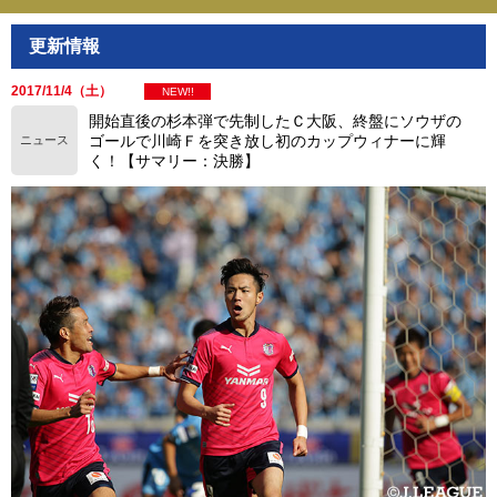
更新情報
2017/11/4（土）
NEW!!
開始直後の杉本弾で先制したＣ大阪、終盤にソウザの
ゴールで川崎Ｆを突き放し初のカップウィナーに輝
ニュース
く！【サマリー：決勝】