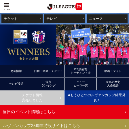
メニュー
チケット
テレビ
ニュース
GS順位表
更新情報
日程・結果・チケット
動画・フォト
トーナメント表
得点
ニュー
大会の歴史
テレビ放送
ランキング
ヒーロー賞
大会概要
チケット情報
#もうひとつのルヴァンカップ結果発
完売しました
表！
当日のイベント情報はこちら
ルヴァンカップ25周年特設サイトはこちら