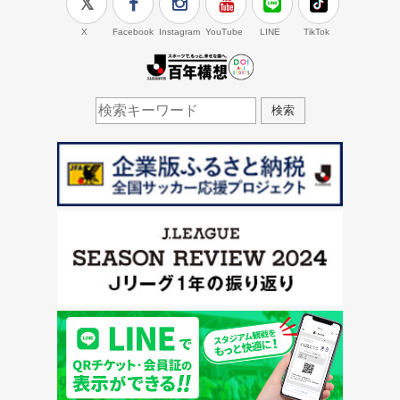
X
Facebook
Instagram
YouTube
LINE
TikTok
J.LEAGUE百年構想
検索