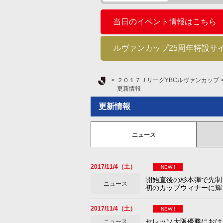
当日のイベント情報はこちら
ルヴァンカップ25周年特設サ
Ｊリーグ TOP
２０１７ＪリーグYBCルヴァンカップ
更新情報
更新情報
ニュース
2017/11/4（土）
NEW!!
開始直後の杉本弾で先制
ニュース
初のカップウィナーに輝
2017/11/4（土）
NEW!!
セレッソ大阪優勝におけ
ニュース