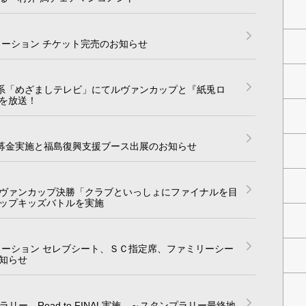
メーション チケット完売のお知らせ
レビ系「めざましテレビ」にてルヴァンカップと『紙兎ロ
を放送！
ONE募金実施と福島復興支援ブース出展のお知らせ
ルヴァンカップ決勝「クラブといっしょにファイナルを目
ップキッズバトルを実施
メーション セレブシート、ＳＣ指定席、ファミリーシー
知らせ
タンプラリー Road to FINAL実施 ～スタンプラリー最終地