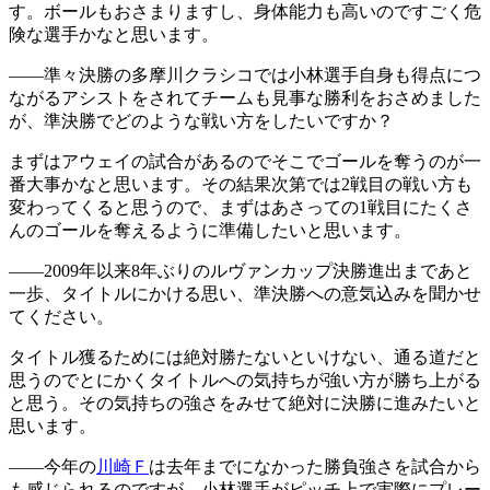
す。ボールもおさまりますし、身体能力も高いのですごく危
険な選手かなと思います。
――準々決勝の多摩川クラシコでは小林選手自身も得点につ
ながるアシストをされてチームも見事な勝利をおさめました
が、準決勝でどのような戦い方をしたいですか？
まずはアウェイの試合があるのでそこでゴールを奪うのが一
番大事かなと思います。その結果次第では2戦目の戦い方も
変わってくると思うので、まずはあさっての1戦目にたくさ
んのゴールを奪えるように準備したいと思います。
――2009年以来8年ぶりのルヴァンカップ決勝進出まであと
一歩、タイトルにかける思い、準決勝への意気込みを聞かせ
てください。
タイトル獲るためには絶対勝たないといけない、通る道だと
思うのでとにかくタイトルへの気持ちが強い方が勝ち上がる
と思う。その気持ちの強さをみせて絶対に決勝に進みたいと
思います。
――今年の
川崎Ｆ
は去年までになかった勝負強さを試合から
も感じられるのですが、小林選手がピッチ上で実際にプレー