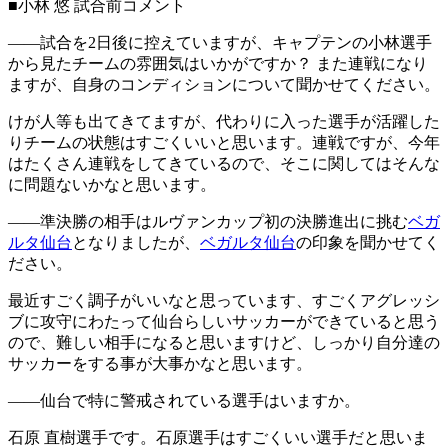
■小林 悠 試合前コメント
――試合を2日後に控えていますが、キャプテンの小林選手
から見たチームの雰囲気はいかがですか？ また連戦になり
ますが、自身のコンディションについて聞かせてください。
けが人等も出てきてますが、代わりに入った選手が活躍した
りチームの状態はすごくいいと思います。連戦ですが、今年
はたくさん連戦をしてきているので、そこに関してはそんな
に問題ないかなと思います。
――準決勝の相手はルヴァンカップ初の決勝進出に挑む
ベガ
ルタ仙台
となりましたが、
ベガルタ仙台
の印象を聞かせてく
ださい。
最近すごく調子がいいなと思っています、すごくアグレッシ
ブに攻守にわたって仙台らしいサッカーができていると思う
ので、難しい相手になると思いますけど、しっかり自分達の
サッカーをする事が大事かなと思います。
――仙台で特に警戒されている選手はいますか。
石原 直樹選手です。石原選手はすごくいい選手だと思いま