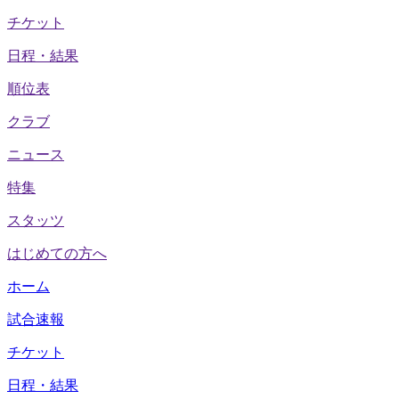
チケット
日程・結果
順位表
クラブ
ニュース
特集
スタッツ
はじめての方へ
ホーム
試合速報
チケット
日程・結果