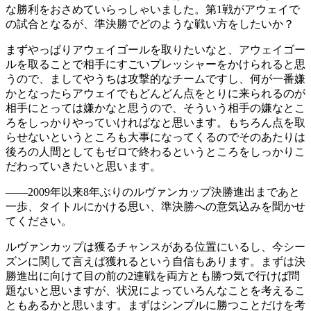
な勝利をおさめていらっしゃいました。第1戦がアウェイで
の試合となるが、準決勝でどのような戦い方をしたいか？
まずやっぱりアウェイゴールを取りたいなと、アウェイゴー
ルを取ることで相手にすごいプレッシャーをかけられると思
うので、ましてやうちは攻撃的なチームですし、何が一番嫌
かとなったらアウェイでもどんどん点をとりに来られるのが
相手にとっては嫌かなと思うので、そういう相手の嫌なとこ
ろをしっかりやっていければなと思います。もちろん点を取
らせないというところも大事になってくるのでそのあたりは
後ろの人間としてもゼロで終わるというところをしっかりこ
だわっていきたいと思います。
――2009年以来8年ぶりのルヴァンカップ決勝進出まであと
一歩、タイトルにかける思い、準決勝への意気込みを聞かせ
てください。
ルヴァンカップは獲るチャンスがある位置にいるし、今シー
ズンに関して言えば獲れるという自信もあります。まずは決
勝進出に向けて目の前の2連戦を両方とも勝つ気で行けば問
題ないと思いますが、状況によっていろんなことを考えるこ
ともあるかと思います。まずはシンプルに勝つことだけを考