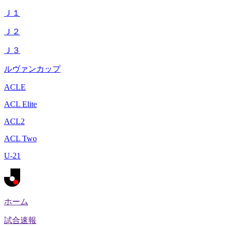
Ｊ１
Ｊ２
Ｊ３
ルヴァンカップ
ACLE
ACL Elite
ACL2
ACL Two
U-21
ホーム
試合速報