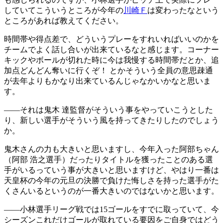
していてこういうところが今年の
川崎Ｆ
は変わったなという
ところがあれば教えてください。
時間帯や得点差で、どういうプレーをすれいればいいのかを
チームでよく話し合いが出来ているなと感じます。コーナー
キックやボールが切れた時に今は我慢する時間帯だとか、追
加点どんどん奪いに行くぞ！ とかそういう全員の意思疎通
が去年よりもかなり出来ているんじゃなかいかなと思いま
す。
――それは鬼木 達監督がそういう事をやっていこうとした
り、新しい選手がそういう風を持ってきたりしたのでしょう
か。
鬼木さんの力も大きいと思いますし、今年入った阿部ちゃん
（阿部 浩之選手）だったりタイトルを獲ったことのある選
手がいるっていう事が大きいと思いますけど、やはり一番は
天皇杯の今年の元旦の決勝で負けた悔しさを持った選手がた
くさんいるというのが一番大きいのではないかと思います。
――小林選手リーグ戦では15ゴールをすでに取っていて、今
シーズンこれだけゴールが取れている要因をご自身ではどう