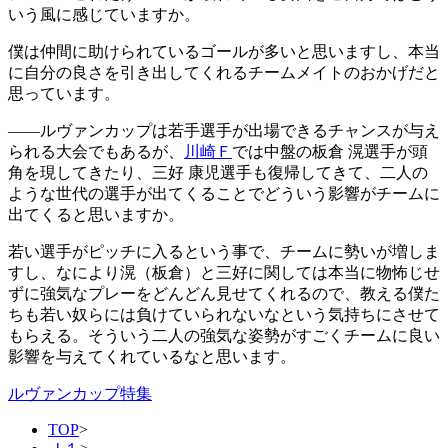
いう風に感じていますか。
僕は仲間に助けられているゴールが多いと思いますし、本当
に自分の良さを引き出してくれるチームメイトのおかげだと
思っています。
――ルヴァンカップは若手選手が出場できるチャンスが与え
られる大会でもあるが、
川崎Ｆ
では中盤の板倉 滉選手が頭
角を現してきたり、三好 康児選手も復帰してきて、二人の
ような世代の選手が出てくることでどういう影響がチームに
出てくると思いますか。
若い選手がピッチに入るという事で、チームに勢いが増しま
すし、なにより滉（板倉）と三好に関しては本当に物怖じせ
ずに強気なプレーをどんどん見せてくれるので、教える僕た
ちも若い奴らには負けていられないなという気持ちにさせて
もらえる。そういう二人の強気な姿勢がすごくチームに良い
影響を与えてくれているなと思います。
ルヴァンカップ特集
TOP
>