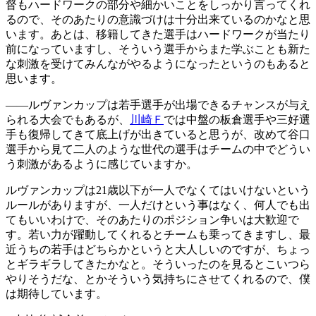
督もハードワークの部分や細かいことをしっかり言ってくれ
るので、そのあたりの意識づけは十分出来ているのかなと思
います。あとは、移籍してきた選手はハードワークが当たり
前になっていますし、そういう選手からまた学ぶことも新た
な刺激を受けてみんながやるようになったというのもあると
思います。
――ルヴァンカップは若手選手が出場できるチャンスが与え
られる大会でもあるが、
川崎Ｆ
では中盤の板倉選手や三好選
手も復帰してきて底上げが出きていると思うが、改めて谷口
選手から見て二人のような世代の選手はチームの中でどうい
う刺激があるように感じていますか。
ルヴァンカップは21歳以下が一人でなくてはいけないという
ルールがありますが、一人だけという事はなく、何人でも出
てもいいわけで、そのあたりのポジション争いは大歓迎で
す。若い力が躍動してくれるとチームも乗ってきますし、最
近うちの若手はどちらかというと大人しいのですが、ちょっ
とギラギラしてきたかなと。そういったのを見るとこいつら
やりそうだな、とかそういう気持ちにさせてくれるので、僕
は期待しています。