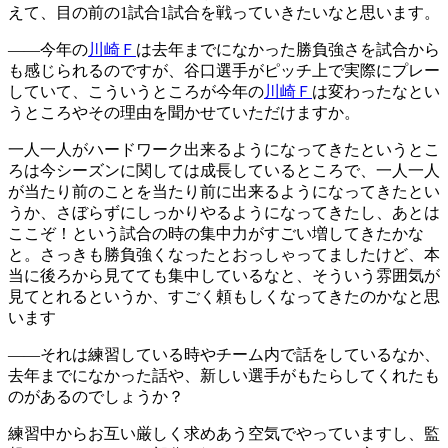
えて、目の前の1試合1試合を戦っていきたいなと思います。
――今年の
川崎Ｆ
は去年までになかった勝負強さを試合から
も感じられるのですが、谷口選手がピッチ上で実際にプレー
していて、こういうところが今年の
川崎Ｆ
は変わったなとい
うところやその理由を聞かせていただけますか。
一人一人がハードワーク出来るようになってきたというとこ
ろは今シーズンに関しては成長しているところで、一人一人
が当たり前のことを当たり前に出来るようになってきたとい
うか、さぼらずにしっかりやるようになってきたし、あとは
ここぞ！という試合の時の集中力がすごい増してきたかな
と。さっきも勝負強くなったとおっしゃってましたけど、本
当に後ろから見てても集中しているなと、そういう雰囲気が
見てとれるというか、すごく頼もしくなってきたのかなと思
います
――それは練習している時やチーム内で話をしているなか、
去年までになかった話や、新しい選手がもたらしてくれたも
のがあるのでしょうか？
練習中からお互い厳しく求めあう空気でやっていますし、監