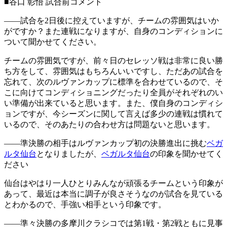
■谷口 彰悟 試合前コメント
――試合を2日後に控えていますが、チームの雰囲気はいか
がですか？また連戦になりますが、自身のコンディションに
ついて聞かせてください。
チームの雰囲気ですが、前々日のセレッソ戦は非常に良い勝
ち方をして、雰囲気はもちろんいいですし、ただあの試合を
忘れて、次のルヴァンカップに標準を合わせているので、そ
こに向けてコンディショニングだったり全員がそれぞれのい
い準備が出来ていると思います。また、僕自身のコンディシ
ョンですが、今シーズンに関して言えば多少の連戦は慣れて
いるので、そのあたりの合わせ方は問題ないと思います。
――準決勝の相手はルヴァンカップ初の決勝進出に挑む
ベガ
ルタ仙台
となりましたが、
ベガルタ仙台
の印象を聞かせてく
ださい
仙台はやはり一人ひとりみんなが頑張るチームという印象が
あって、最近は本当に調子が良さそうなのが試合を見ている
とわかるので、手強い相手という印象です。
――準々決勝の多摩川クラシコでは第1戦・第2戦ともに見事