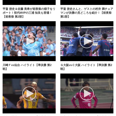
平畠 啓史＆佐藤 美希が前夜祭の様子をリ
平畠 啓史さんと、ゲストの村井 満チェア
ポート！初代MVPの三浦 知良も登場！
マンが決勝の見どころを紹介！【前夜祭
【前夜祭 第2部】
第1部】
川崎Ｆvs仙台 ハイライト【準決勝 第2
Ｇ大阪vsＣ大阪 ハイライト【準決勝 第2
戦】
戦】