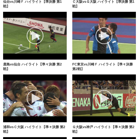
仙台vs川崎Ｆ ハイライト【準決勝 第1
Ｃ大阪vsＧ大阪 ハイライト【準決勝 第1
戦】
戦】
鹿島vs仙台 ハイライト【準々決勝 第2
FC東京vs川崎Ｆ ハイライト【準々決勝
戦】
第2戦】
浦和vsＣ大阪 ハイライト【準々決勝 第2
Ｇ大阪vs神戸 ハイライト【準々決勝 第2
戦】
戦】