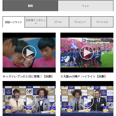
動画
フォト
試合後インタビュ
ゴール
プレビュー
スペシャル
試合ハイライト
ー
キッズイレブンの１日に密着！【決勝】
Ｃ大阪vs川崎Ｆ ハイライト【決勝】