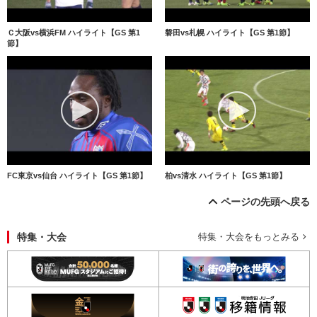
Ｃ大阪vs横浜FM ハイライト【GS 第1
磐田vs札幌 ハイライト【GS 第1節】
節】
FC東京vs仙台 ハイライト【GS 第1節】
柏vs清水 ハイライト【GS 第1節】
ページの先頭へ戻る
特集・大会
特集・大会をもっとみる