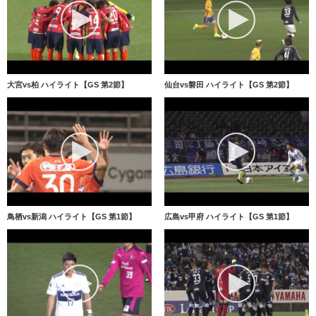
大宮vs柏 ハイライト【GS 第2節】
仙台vs磐田 ハイライト【GS 第2節】
鳥栖vs新潟 ハイライト【GS 第1節】
広島vs甲府 ハイライト【GS 第1節】