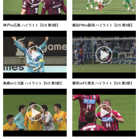
神戸vs広島 ハイライト【GS 第3節】
横浜FMvs新潟 ハイライト【GS 第3節】
鳥栖vsＣ大阪 ハイライト【GS 第3節】
磐田vsFC東京 ハイライト【GS 第3節】