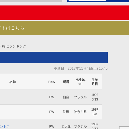
イトはこちら
得点ランキング
更新日：2017年11月4日(土) 15:45
出生地
生年
名前
Pos.
所属
※1
月日
1992
FW
仙台
ブラジル
3/13
1997
FW
磐田
神奈川県
8/8
1987
ントス
FW
Ｃ大阪
ブラジル
2/13