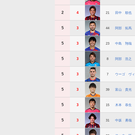
2
4
21
田中 順也
5
3
44
阿部 拓馬
5
3
23
中島 翔哉
5
3
8
阿部 浩之
5
3
7
ウーゴ ヴィ
5
3
39
富山 貴光
5
3
15
木本 恭生
5
3
31
中坂 勇哉