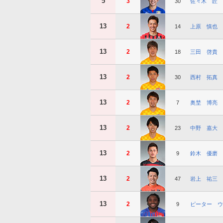
5
3
30
佐々木 匠
13
2
14
上原 慎也
13
2
18
三田 啓貴
13
2
30
西村 拓真
13
2
7
奥埜 博亮
13
2
23
中野 嘉大
13
2
9
鈴木 優磨
13
2
47
岩上 祐三
13
2
9
ピーター ウ