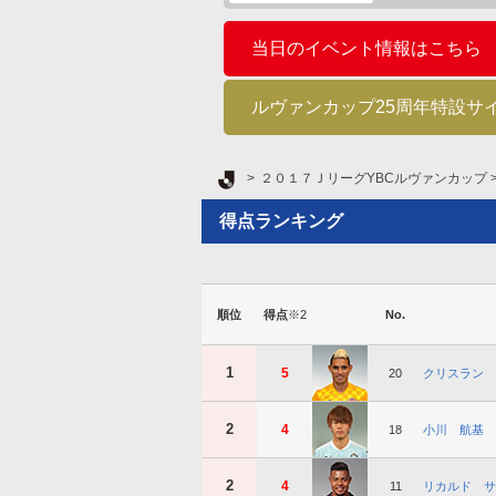
当日のイベント情報はこちら
ルヴァンカップ25周年特設サ
Ｊリーグ TOP
２０１７ＪリーグYBCルヴァンカップ
得点ランキング
順位
得点
※2
No.
1
5
20
クリスラン
2
4
18
小川 航基
2
4
11
リカルド サ