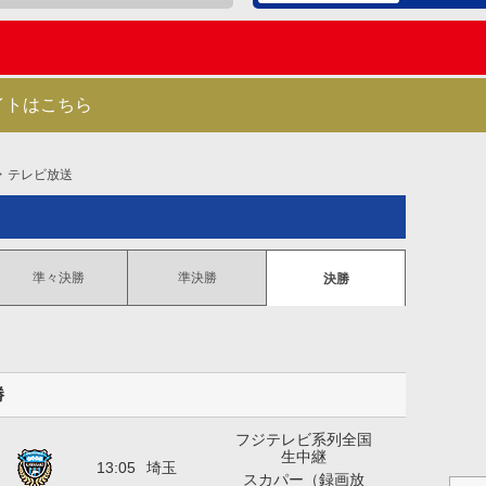
イトはこちら
テレビ放送
準々決勝
準決勝
決勝
勝
フジテレビ系列全国
川崎フロンターレ
生中継
13:05
埼玉
スカパー（録画放