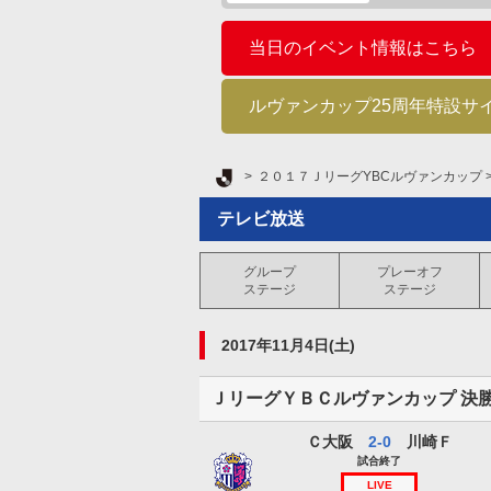
当日のイベント情報はこちら
ルヴァンカップ25周年特設サ
Ｊリーグ TOP
２０１７ＪリーグYBCルヴァンカップ
テレビ放送
グループ
プレーオフ
ステージ
ステージ
2017年11月4日(土)
ＪリーグＹＢＣルヴァンカップ 決
Ｃ大阪
2-0
川崎Ｆ
セレッソ大阪
試合終了
LIVE