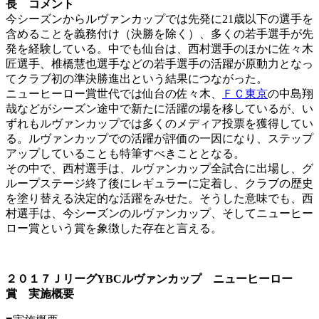
長 コメント
今シーズンからルヴァンカップでは先発に21歳以下の選手を
含めることを義務付け（決勝を除く）、多くの若手選手が先
発を経験している。中でも仙台は、西村選手のほかに佐々木
匠選手、椎橋慧也選手などの若手選手の活躍が原動力となっ
てクラブ初の準決勝進出という結果につながった。
ニューヒーロー賞世代では仙台の佐々木、
ＦＣ東京
の中島翔
哉などがシーズン途中で新たに活躍の場を移しているが、い
ずれもルヴァンカップでは多くのメディア投票を獲得してい
る。ルヴァンカップでの活躍が評価の一因になり、ステップ
アップしていることも特筆すべきこととなる。
その中で、西村選手は、ルヴァンカップ全試合に出場し、グ
ループステージ終了後にレギュラーに定着し、クラブの歴史
を塗り替える決定的な活躍をみせた。そうした意味でも、西
村選手は、今シーズンのルヴァンカップ、そしてニューヒー
ロー賞という賞を象徴した存在と言える。
２０１７ＪリーグYBCルヴァンカップ ニューヒーロー
賞 実施概要