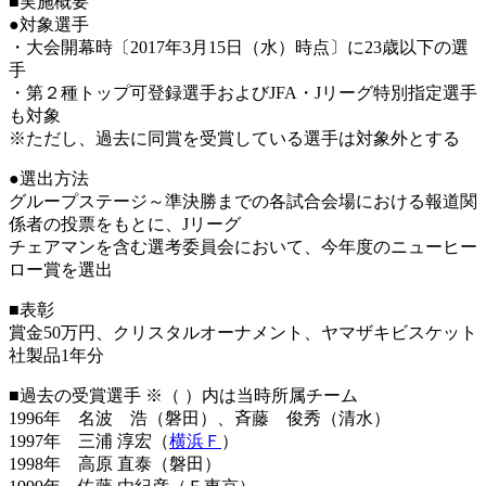
■実施概要
●対象選手
・大会開幕時〔2017年3月15日（水）時点〕に23歳以下の選
手
・第２種トップ可登録選手およびJFA・Jリーグ特別指定選手
も対象
※ただし、過去に同賞を受賞している選手は対象外とする
●選出方法
グループステージ～準決勝までの各試合会場における報道関
係者の投票をもとに、Jリーグ
チェアマンを含む選考委員会において、今年度のニューヒー
ロー賞を選出
■表彰
賞金50万円、クリスタルオーナメント、ヤマザキビスケット
社製品1年分
■過去の受賞選手 ※（ ）内は当時所属チーム
1996年 名波 浩（磐田）、斉藤 俊秀（清水）
1997年 三浦 淳宏（
横浜Ｆ
）
1998年 高原 直泰（磐田）