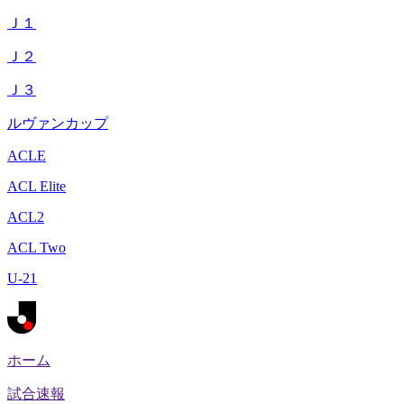
Ｊ１
Ｊ２
Ｊ３
ルヴァンカップ
ACLE
ACL Elite
ACL2
ACL Two
U-21
ホーム
試合速報