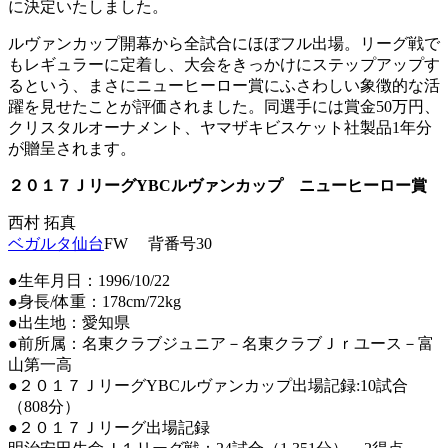
に決定いたしました。
ルヴァンカップ開幕から全試合にほぼフル出場。リーグ戦で
もレギュラーに定着し、大会をきっかけにステップアップす
るという、まさにニューヒーロー賞にふさわしい象徴的な活
躍を見せたことが評価されました。同選手には賞金50万円、
クリスタルオーナメント、ヤマザキビスケット社製品1年分
が贈呈されます。
２０１７ＪリーグYBCルヴァンカップ ニューヒーロー賞
西村 拓真
ベガルタ仙台
FW 背番号30
●生年月日：1996/10/22
●身長/体重：178cm/72kg
●出生地：愛知県
●前所属：名東クラブジュニア－名東クラブＪｒユース－富
山第一高
●２０１７ＪリーグYBCルヴァンカップ出場記録:10試合
（808分）
●２０１７Ｊリーグ出場記録