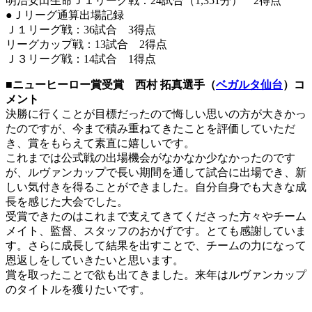
明治安田生命Ｊ１リーグ戦：24試合（1,351分） 2得点
●Ｊリーグ通算出場記録
Ｊ１リーグ戦：36試合 3得点
リーグカップ戦：13試合 2得点
Ｊ３リーグ戦：14試合 1得点
■ニューヒーロー賞受賞 西村 拓真選手（
ベガルタ仙台
）コ
メント
決勝に行くことが目標だったので悔しい思いの方が大きかっ
たのですが、今まで積み重ねてきたことを評価していただ
き、賞をもらえて素直に嬉しいです。
これまでは公式戦の出場機会がなかなか少なかったのです
が、ルヴァンカップで長い期間を通して試合に出場でき、新
しい気付きを得ることができました。自分自身でも大きな成
長を感じた大会でした。
受賞できたのはこれまで支えてきてくださった方々やチーム
メイト、監督、スタッフのおかげです。とても感謝していま
す。さらに成長して結果を出すことで、チームの力になって
恩返しをしていきたいと思います。
賞を取ったことで欲も出てきました。来年はルヴァンカップ
のタイトルを獲りたいです。