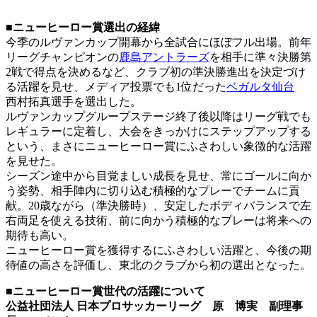
■ニューヒーロー賞選出の経緯
今季のルヴァンカップ開幕から全試合にほぼフル出場。前年
リーグチャンピオンの
鹿島アントラーズ
を相手に準々決勝第
2戦で得点を決めるなど、クラブ初の準決勝進出を決定づけ
る活躍を見せ、メディア投票でも1位だった
ベガルタ仙台
西村拓真選手を選出した。
ルヴァンカップグループステージ終了後以降はリーグ戦でも
レギュラーに定着し、大会をきっかけにステップアップする
という、まさにニューヒーロー賞にふさわしい象徴的な活躍
を見せた。
シーズン途中から目覚ましい成長を見せ、常にゴールに向か
う姿勢、相手陣内に切り込む積極的なプレーでチームに貢
献。20歳ながら（準決勝時）、安定したボディバランスで左
右両足を使える技術、前に向かう積極的なプレーは将来への
期待も高い。
ニューヒーロー賞を獲得するにふさわしい活躍と、今後の期
待値の高さを評価し、東北のクラブから初の選出となった。
■ニューヒーロー賞世代の活躍について
公益社団法人 日本プロサッカーリーグ 原 博実 副理事