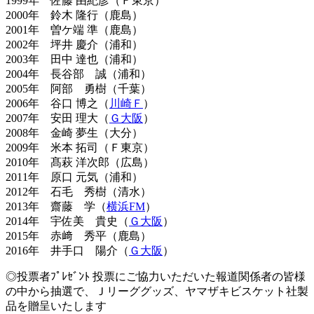
1999年 佐藤 由紀彦（Ｆ東京）
2000年 鈴木 隆行（鹿島）
2001年 曽ケ端 準（鹿島）
2002年 坪井 慶介（浦和）
2003年 田中 達也（浦和）
2004年 長谷部 誠（浦和）
2005年 阿部 勇樹（千葉）
2006年 谷口 博之（
川崎Ｆ
）
2007年 安田 理大（
Ｇ大阪
）
2008年 金崎 夢生（大分）
2009年 米本 拓司（Ｆ東京）
2010年 髙萩 洋次郎（広島）
2011年 原口 元気（浦和）
2012年 石毛 秀樹（清水）
2013年 齋藤 学（
横浜FM
）
2014年 宇佐美 貴史（
Ｇ大阪
）
2015年 赤﨑 秀平（鹿島）
2016年 井手口 陽介（
Ｇ大阪
）
◎投票者ﾌﾟﾚｾﾞﾝﾄ 投票にご協力いただいた報道関係者の皆様
の中から抽選で、Ｊリーググッズ、ヤマザキビスケット社製
品を贈呈いたします