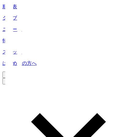
順位表
クラブ
ニュース
特集
スタッツ
はじめての方へ