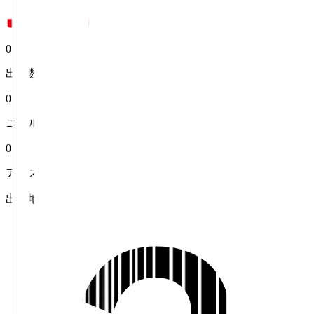
0
出場数
0
ゴール
0
アシスト
出身地