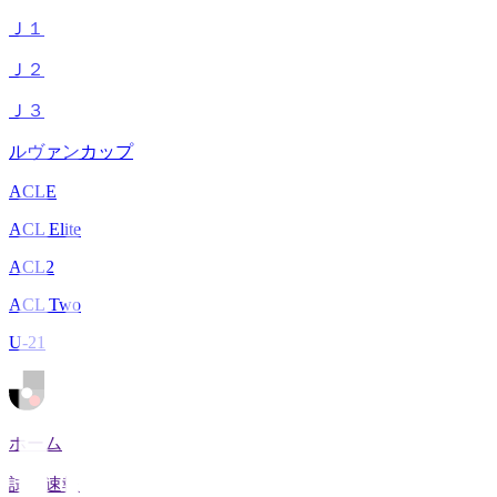
Ｊ１
Ｊ２
Ｊ３
ルヴァンカップ
ACLE
ACL Elite
ACL2
ACL Two
U-21
ホーム
試合速報