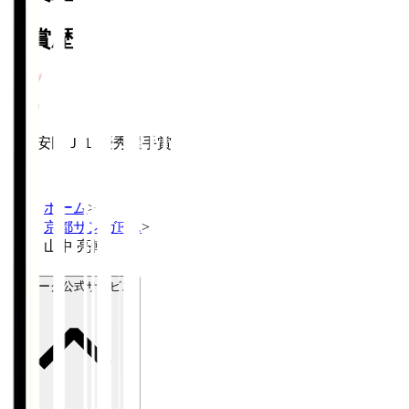
受賞歴
明治安田Ｊ１ 優秀選手賞
2018
ホーム
>
京都サンガF.C.
>
山中 亮輔
Ｊリーグ公式サービス