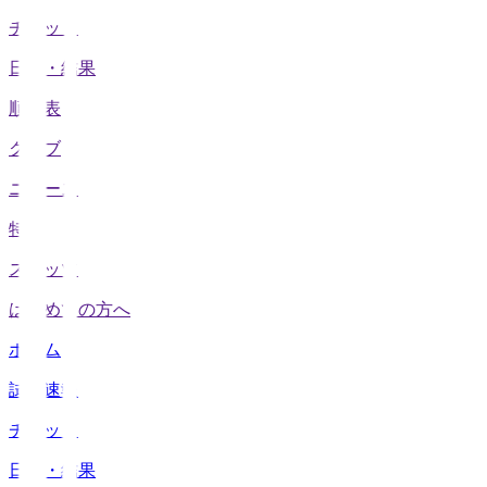
チケット
日程・結果
順位表
クラブ
ニュース
特集
スタッツ
はじめての方へ
ホーム
試合速報
チケット
日程・結果