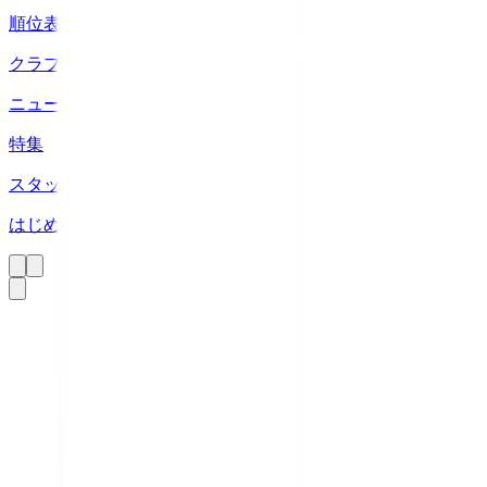
順位表
クラブ
ニュース
特集
スタッツ
はじめての方へ