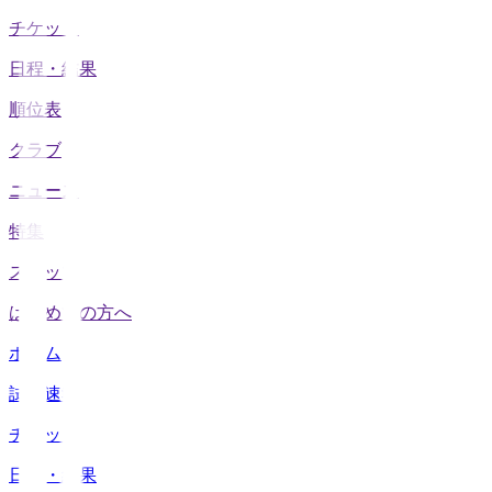
チケット
日程・結果
順位表
クラブ
ニュース
特集
スタッツ
はじめての方へ
ホーム
試合速報
チケット
日程・結果