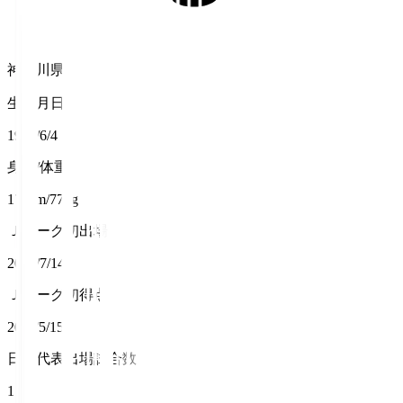
神奈川県
生年月日
1988/6/4
身長/体重
175cm/77kg
Ｊリーグ初出場
2010/7/14
Ｊリーグ初得点
2011/5/15
日本代表出場試合数
1