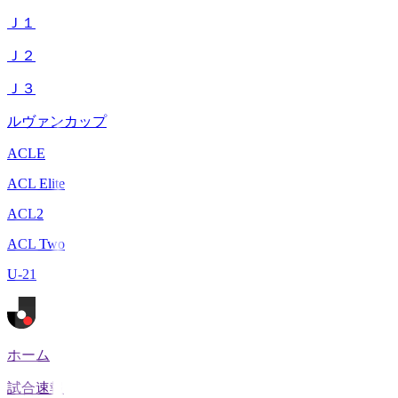
Ｊ１
Ｊ２
Ｊ３
ルヴァンカップ
ACLE
ACL Elite
ACL2
ACL Two
U-21
ホーム
試合速報