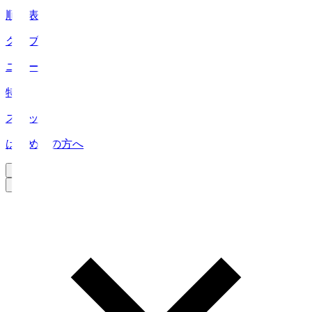
順位表
クラブ
ニュース
特集
スタッツ
はじめての方へ