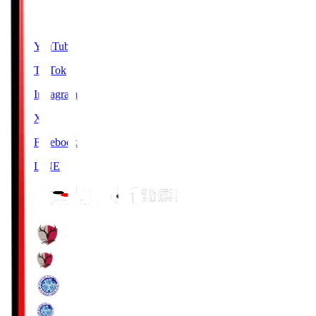
SNS
YouTube
TikTok
Instagram
X
Facebook
LINE