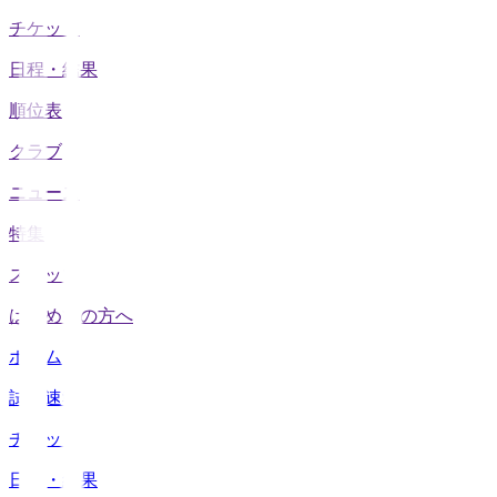
チケット
日程・結果
順位表
クラブ
ニュース
特集
スタッツ
はじめての方へ
ホーム
試合速報
チケット
日程・結果