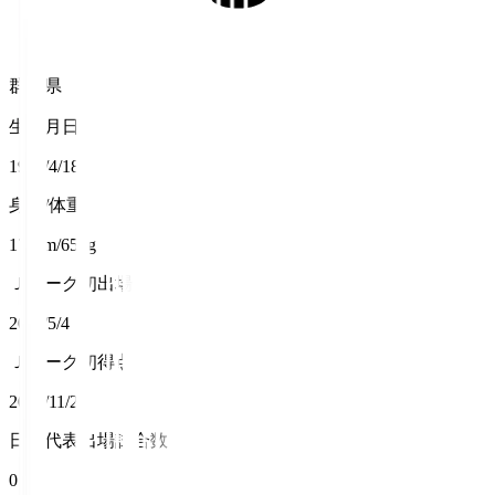
群馬県
生年月日
1988/4/18
身長/体重
175cm/65kg
Ｊリーグ初出場
2011/5/4
Ｊリーグ初得点
2015/11/23
日本代表出場試合数
0