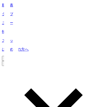
順位表
クラブ
ニュース
特集
スタッツ
はじめての方へ