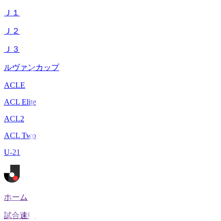
Ｊ１
Ｊ２
Ｊ３
ルヴァンカップ
ACLE
ACL Elite
ACL2
ACL Two
U-21
ホーム
試合速報