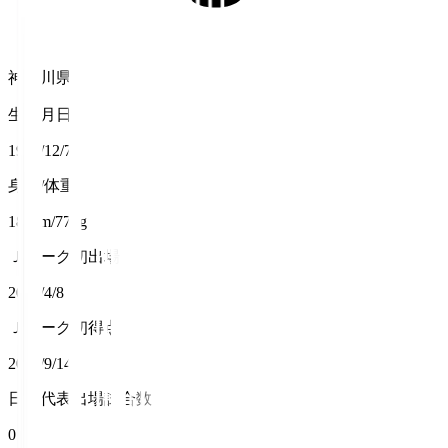
神奈川県
生年月日
1993/12/7
身長/体重
184cm/77kg
Ｊリーグ初出場
2012/4/8
Ｊリーグ初得点
2012/9/14
日本代表出場試合数
0