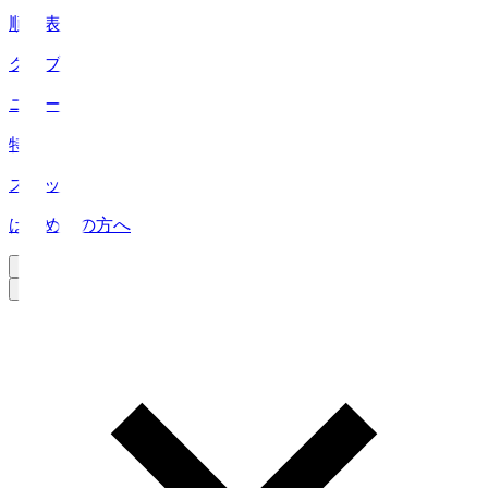
順位表
クラブ
ニュース
特集
スタッツ
はじめての方へ