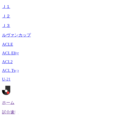
Ｊ１
Ｊ２
Ｊ３
ルヴァンカップ
ACLE
ACL Elite
ACL2
ACL Two
U-21
ホーム
試合速報