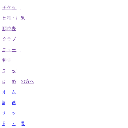
チケット
日程・結果
順位表
クラブ
ニュース
特集
スタッツ
はじめての方へ
ホーム
試合速報
チケット
日程・結果