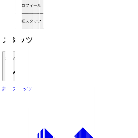
プロフィール
詳細スタッツ
スタッツ
2026/27
詳細スタッツ