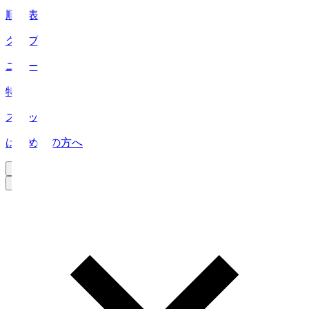
順位表
クラブ
ニュース
特集
スタッツ
はじめての方へ