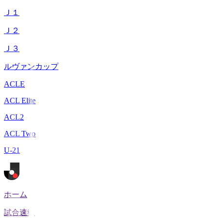
Ｊ１
Ｊ２
Ｊ３
ルヴァンカップ
ACLE
ACL Elite
ACL2
ACL Two
U-21
ホーム
試合速報