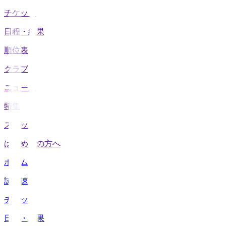
チケット
日程・結果
順位表
クラブ
ニュース
特集
スタッツ
はじめての方へ
ホーム
試合速報
チケット
日程・結果