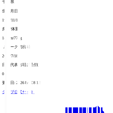
千葉県
生年月日
1989/11/17
身長/体重
182cm/77kg
Ｊリーグ初出場
2015/7/18
日本代表出場試合数
0
更新日
:
2026/8/7 08:12
クラブ公式サイト