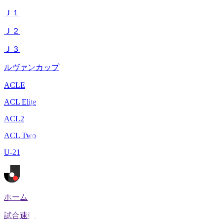
Ｊ１
Ｊ２
Ｊ３
ルヴァンカップ
ACLE
ACL Elite
ACL2
ACL Two
U-21
ホーム
試合速報