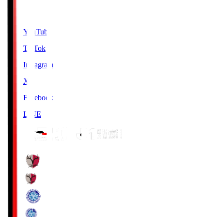
SNS
YouTube
TikTok
Instagram
X
Facebook
LINE