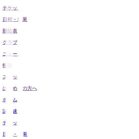
チケット
日程・結果
順位表
クラブ
ニュース
特集
スタッツ
はじめての方へ
ホーム
試合速報
チケット
日程・結果