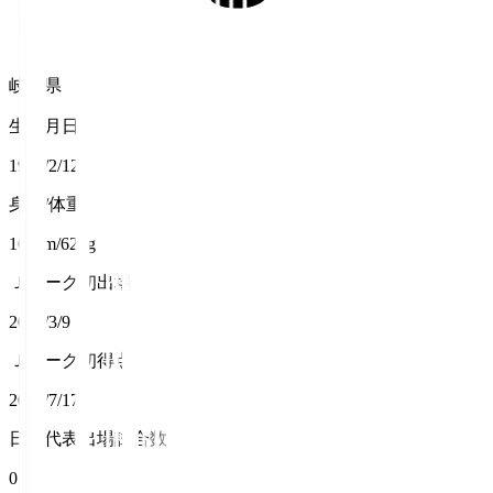
岐阜県
生年月日
1996/2/12
身長/体重
162cm/62kg
Ｊリーグ初出場
2014/3/9
Ｊリーグ初得点
2016/7/17
日本代表出場試合数
0