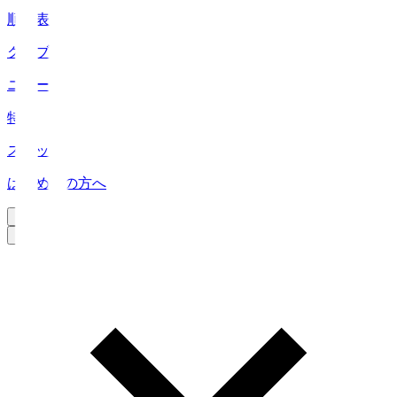
順位表
クラブ
ニュース
特集
スタッツ
はじめての方へ