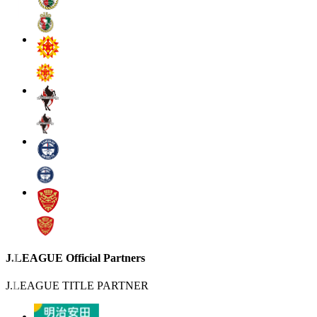
J.LEAGUE Official Partners
J.LEAGUE TITLE PARTNER