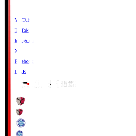
SNS
YouTube
TikTok
Instagram
X
Facebook
LINE