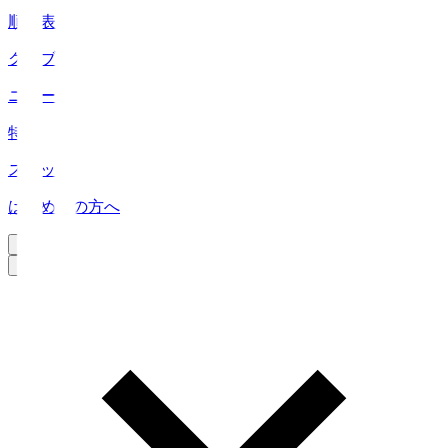
順位表
クラブ
ニュース
特集
スタッツ
はじめての方へ