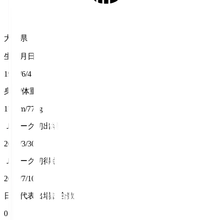
大分県
生年月日
1996/6/4
身長/体重
175cm/77kg
Ｊリーグ初出場
2014/3/30
Ｊリーグ初得点
2022/7/10
日本代表出場試合数
0