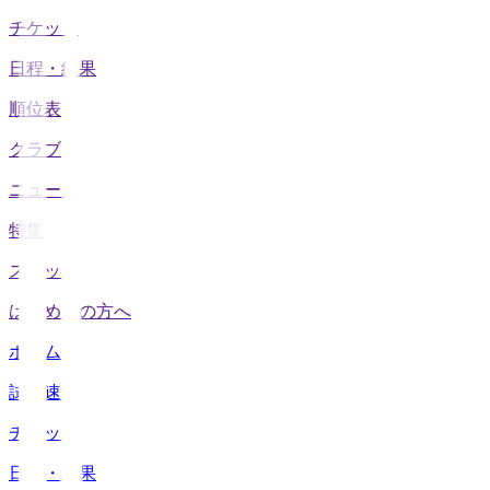
チケット
日程・結果
順位表
クラブ
ニュース
特集
スタッツ
はじめての方へ
ホーム
試合速報
チケット
日程・結果