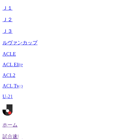
Ｊ１
Ｊ２
Ｊ３
ルヴァンカップ
ACLE
ACL Elite
ACL2
ACL Two
U-21
ホーム
試合速報