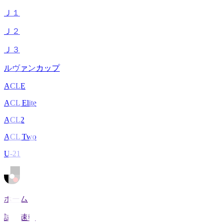
Ｊ１
Ｊ２
Ｊ３
ルヴァンカップ
ACLE
ACL Elite
ACL2
ACL Two
U-21
ホーム
試合速報