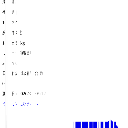
滋賀県
生年月日
1992/8/7
身長/体重
185cm/85kg
Ｊリーグ初出場
2016/8/14
日本代表出場試合数
0
更新日
:
2026/8/7 08:12
クラブ公式サイト