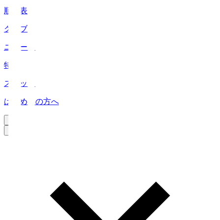
順位表
クラブ
ニュース
特集
スタッツ
はじめての方へ