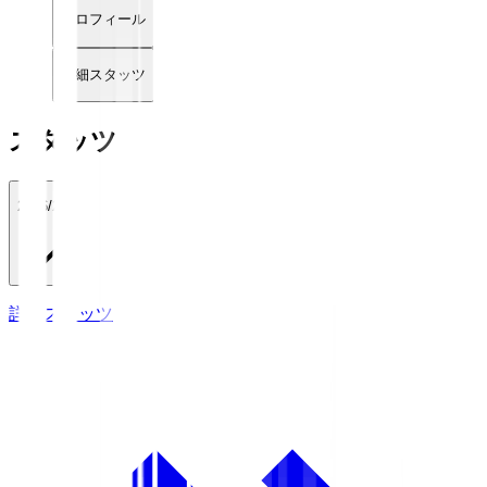
プロフィール
詳細スタッツ
スタッツ
2026/27
詳細スタッツ