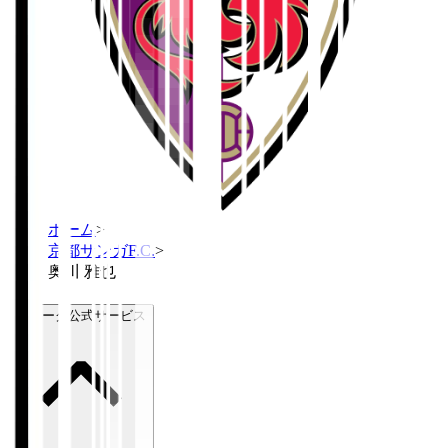
ホーム
>
京都サンガF.C.
>
奥川 雅也
Ｊリーグ公式サービス