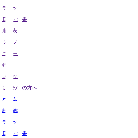
チケット
日程・結果
順位表
クラブ
ニュース
特集
スタッツ
はじめての方へ
ホーム
試合速報
チケット
日程・結果