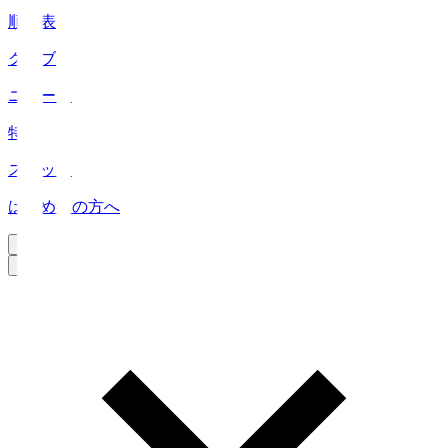
順位表
クラブ
ニュース
特集
スタッツ
はじめての方へ