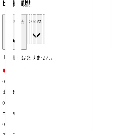
出場履歴
全ての大会
2026/27
出場履歴はありません。
0
出場数
0
ゴール
0
アシスト