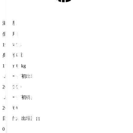
滋賀県
生年月日
1996/4/14
身長/体重
177cm/68kg
Ｊリーグ初出場
2015/3/29
Ｊリーグ初得点
2015/6/6
日本代表出場試合数
0