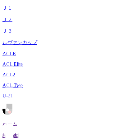
Ｊ１
Ｊ２
Ｊ３
ルヴァンカップ
ACLE
ACL Elite
ACL2
ACL Two
U-21
ホーム
試合速報