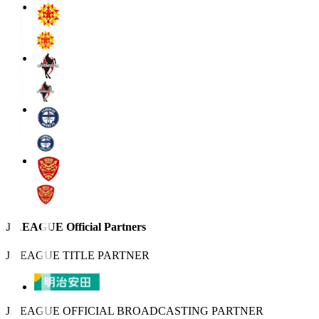
J.LEAGUE Official Partners
J.LEAGUE TITLE PARTNER
J.LEAGUE OFFICIAL BROADCASTING PARTNER