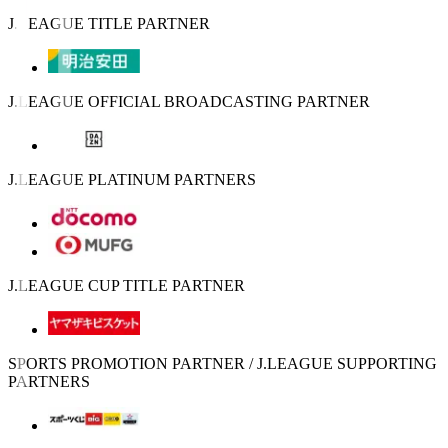
J.LEAGUE TITLE PARTNER
J.LEAGUE OFFICIAL BROADCASTING PARTNER
J.LEAGUE PLATINUM PARTNERS
J.LEAGUE CUP TITLE PARTNER
SPORTS PROMOTION PARTNER / J.LEAGUE SUPPORTING
PARTNERS