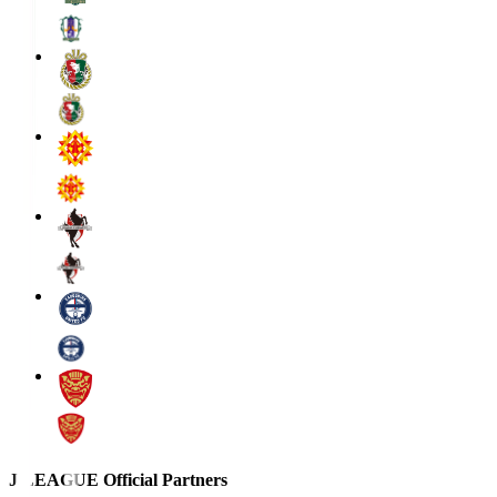
J.LEAGUE Official Partners