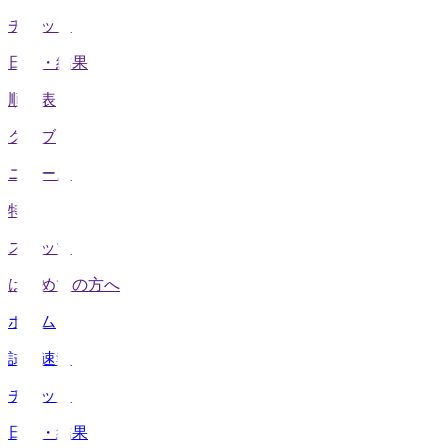
チケット
日程・結果
順位表
クラブ
ニュース
特集
スタッツ
はじめての方へ
ホーム
試合速報
チケット
日程・結果