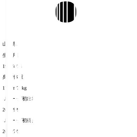
山梨県
生年月日
1997/4/14
身長/体重
178cm/70kg
Ｊリーグ初出場
2017/9/9
Ｊリーグ初得点
2020/7/5