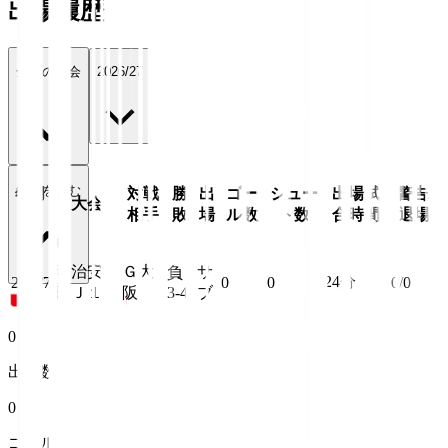
出場履歴
全ての大会
2026/27
続きを読む
年月
対戦
勝
出
ゴー
シュー
出場試
警告/
大会
日
相手
敗
場
ル数
ト数
合時間
退場
明治安
Ｇ大
サ
負
24
分
26/8/7
0
0
0/0
田Ｊ１
阪
3-4
ブ
0
出場数
0
ゴール