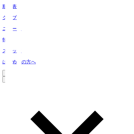
順位表
クラブ
ニュース
特集
スタッツ
はじめての方へ