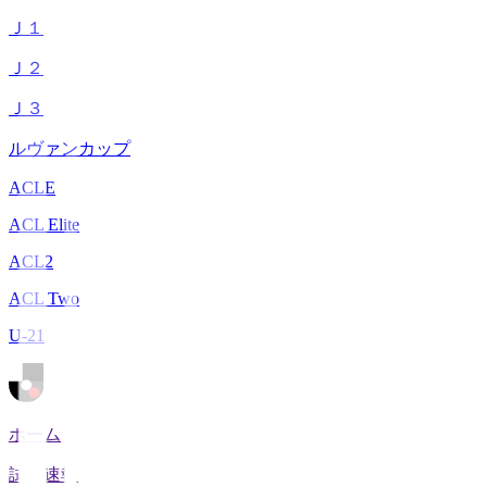
Ｊ１
Ｊ２
Ｊ３
ルヴァンカップ
ACLE
ACL Elite
ACL2
ACL Two
U-21
ホーム
試合速報