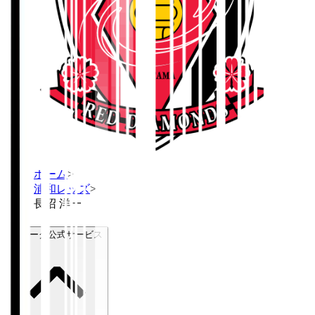
ホーム
>
浦和レッズ
>
長沼 洋一
Ｊリーグ公式サービス