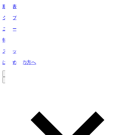
順位表
クラブ
ニュース
特集
スタッツ
はじめての方へ