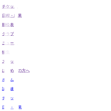
チケット
日程・結果
順位表
クラブ
ニュース
特集
スタッツ
はじめての方へ
ホーム
試合速報
チケット
日程・結果