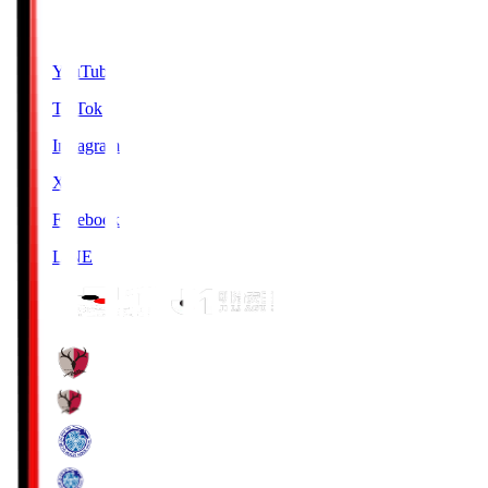
SNS
YouTube
TikTok
Instagram
X
Facebook
LINE