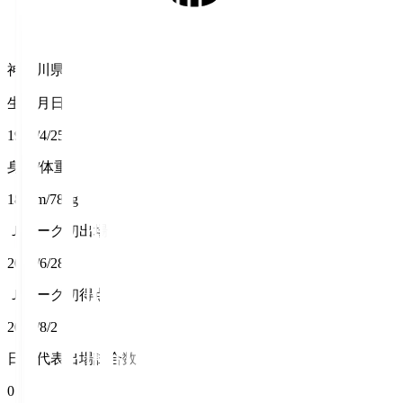
神奈川県
生年月日
1992/4/25
身長/体重
185cm/78kg
Ｊリーグ初出場
2015/6/28
Ｊリーグ初得点
2025/8/2
日本代表出場試合数
0