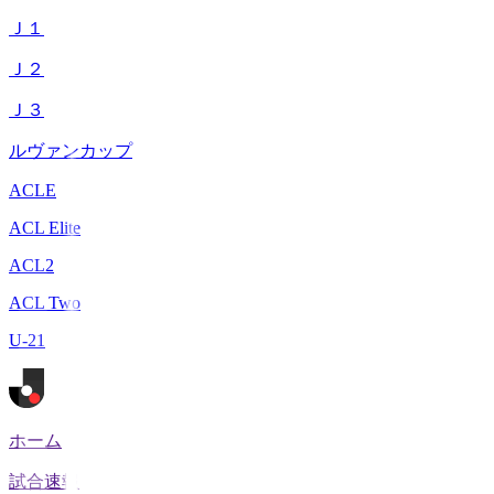
Ｊ１
Ｊ２
Ｊ３
ルヴァンカップ
ACLE
ACL Elite
ACL2
ACL Two
U-21
ホーム
試合速報