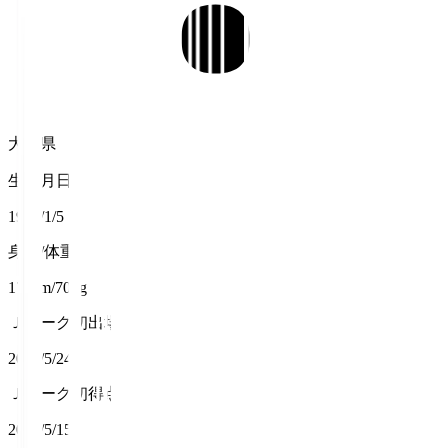
大分県
生年月日
1998/1/5
身長/体重
172cm/70kg
Ｊリーグ初出場
2015/5/24
Ｊリーグ初得点
2016/5/15