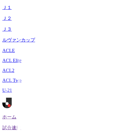
Ｊ１
Ｊ２
Ｊ３
ルヴァンカップ
ACLE
ACL Elite
ACL2
ACL Two
U-21
ホーム
試合速報