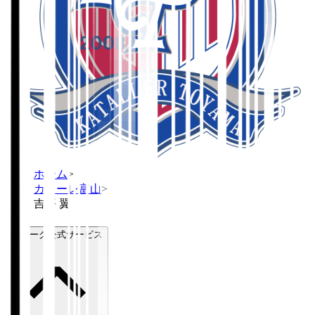
ホーム
>
カターレ富山
>
吉平 翼
Ｊリーグ公式サービス