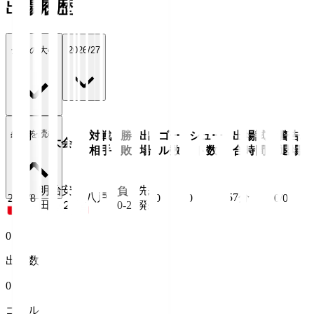
出場履歴
全ての大会
2026/27
続きを読む
年月
対戦
勝
出
ゴー
シュー
出場試
警告/
大会
日
相手
敗
場
ル数
ト数
合時間
退場
明治安
先
負
八戸
57
分
26/8/8
0
0
0/0
田Ｊ２
0-2
発
0
出場数
0
ゴール