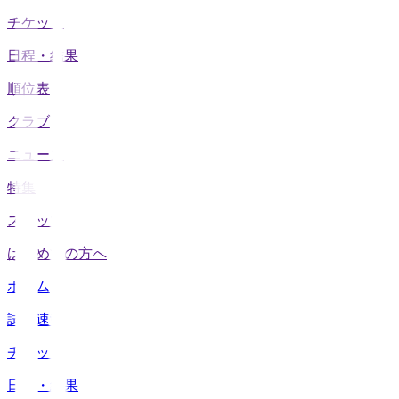
チケット
日程・結果
順位表
クラブ
ニュース
特集
スタッツ
はじめての方へ
ホーム
試合速報
チケット
日程・結果