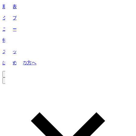
順位表
クラブ
ニュース
特集
スタッツ
はじめての方へ