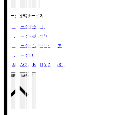
Ｊリーグ公式サービス
Ｊリーグチケット
Ｊリーグ公式アプリ
Ｊリーグオンラインストア
ＪリーグID
J.LEAGUE FANTASY CARD
運営組織・活動紹介