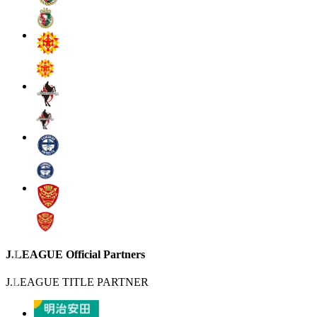
J.LEAGUE Official Partners
J.LEAGUE TITLE PARTNER